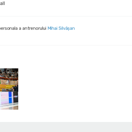
all
personala a antrenorului
Mihai Silvășan