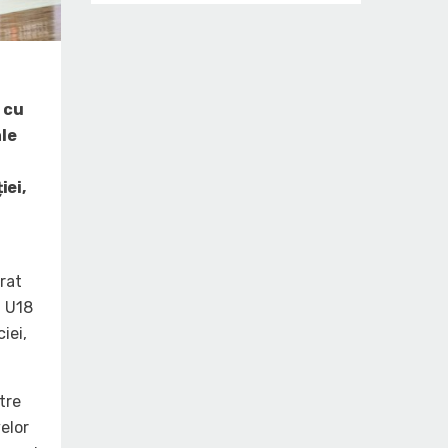
 cu
ale
iei,
rat
a U18
iei,
ntre
elor