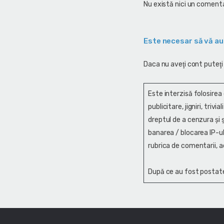
Nu există nici un comenta
Este necesar să vă au
Daca nu aveţi cont puteţi
Este interzisă folosirea
publicitare, jigniri, trivi
dreptul de a cenzura și ş
banarea / blocarea IP-ul
rubrica de comentarii, a
După ce au fost postate