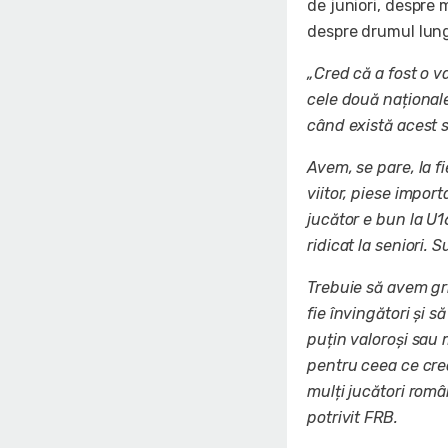
de juniori, despre 
despre drumul lung 
„Cred că a fost o 
cele două naționale
când există acest s
Avem, se pare, la f
viitor, piese impor
jucător e bun la U1
ridicat la seniori. S
Trebuie să avem gri
fie învingători și s
puțin valoroși sau 
pentru ceea ce cred
mulți jucători român
potrivit FRB.