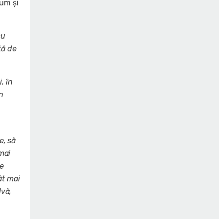
cum și
cu
tă de
, în
n
e, să
 mai
te
ât mai
lvă,