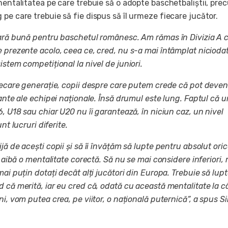
mentalitatea pe care trebuie să o adopte baschetbaliștii, pre
pe care trebuie să fie dispus să îl urmeze fiecare jucător.
vară bună pentru baschetul românesc. Am rămas în Divizia A 
 prezente acolo, ceea ce, cred, nu s-a mai întâmplat nicioda
istem competițional la nivel de juniori.
iecare generație, copii despre care putem crede că pot deveni
tante ale echipei naționale. Însă drumul este lung. Faptul că u
6, U18 sau chiar U20 nu îi garantează, în niciun caz, un nivel
unt lucruri diferite.
jă de acești copii și să îi învățăm să lupte pentru absolut oric
ă aibă o mentalitate corectă. Să nu se mai considere inferiori,
mai puțin dotați decât alți jucători din Europa. Trebuie să lup
 că merită, iar eu cred că, odată cu această mentalitate la c
i, vom putea crea, pe viitor, o națională puternică”, a spus Si