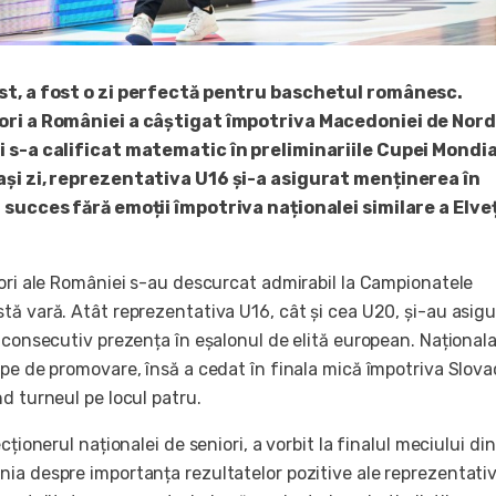
st, a fost o zi perfectă pentru baschetul românesc.
ori a României a câștigat împotriva Macedoniei de Nord
i s-a calificat matematic în preliminariile Cupei Mondi
ași zi, reprezentativa U16 și-a asigurat menținerea în
 succes fără emoții împotriva naționalei similare a Elveț
iori ale României s-au descurcat admirabil la Campionatele
tă vară. Atât reprezentativa U16, cât și cea U20, și-au asigu
 consecutiv prezența în eșalonul de elită european. Național
pe de promovare, însă a cedat în finala mică împotriva Slovac
d turneul pe locul patru.
cționerul naționalei de seniori, a vorbit la finalul meciului di
ia despre importanța rezultatelor pozitive ale reprezentativ