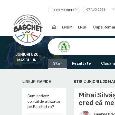
Toate meciurile
LNBM
LNBF
Cupa Român
JUNIORI U20
MASCULIN
Stiri
Rezultate
Clasam
LINKURI RAPIDE
STIRI JUNIORI U20 MA
Mihai Silvă
Cum activez
cred că me
contul de utilizator
pe Baschet.ro?
George Gri