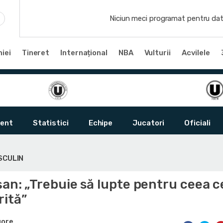
Niciun meci programat pentru dat
iei
Tineret
Internațional
NBA
Vulturii
Acvilele
ent
Statistici
Echipe
Jucatori
Oficiali
SCULIN
șan: „Trebuie să lupte pentru ceea c
rită”
gore