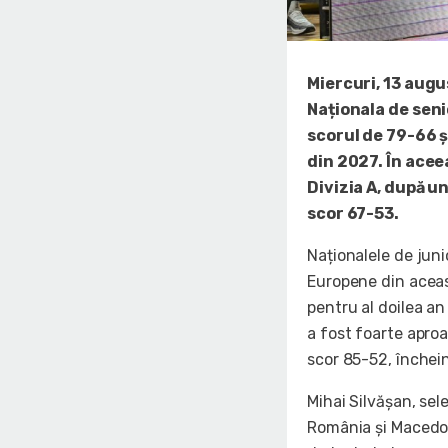
Miercuri, 13 augu
Naționala de seni
scorul de 79-66 ș
din 2027. În acee
Divizia A, după un
scor 67-53.
Naționalele de jun
Europene din aceas
pentru al doilea an
a fost foarte aproa
scor 85-52, închein
Mihai Silvășan, sele
România și Macedon