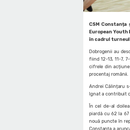
CSM Constanța ș
European Youth B
în cadrul turneul
Dobrogenii au desch
fiind 12-13, 11-7, 
cifrele din acțiun
procentaj românii.
Andrei Călințaru s-
Ignat a contribuit 
În cel de-al doil
piardă cu 62 la 67
nouă puncte în repr
Constanța a arunca