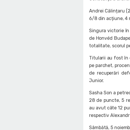
Andrei Călințaru (2
6/8 din acțiune, 4 r
Singura victorie în
de Honvéd Budapest
totalitate, scorul p
Titularii au fost î
pe parchet, procent
de recuperări def
Junior.
Sasha Son a petrec
28 de puncte, 5 re
au avut câte 12 pun
respectiv Alexandr
Sâmbătă, 5 noiembri