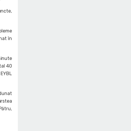
uncte,
obleme
nat în
minute
tal 40
e EYBL
adunat
ârstea
Pătru,