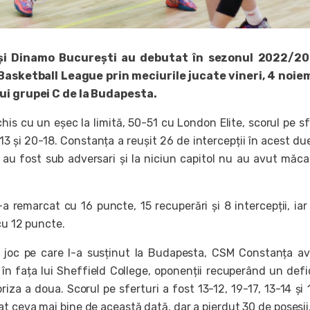
i Dinamo București au debutat în sezonul 2022/20
asketball League prin meciurile jucate vineri, 4 noiem
ui grupei C de la Budapesta.
is cu un eșec la limită, 50-51 cu London Elite, scorul pe sf
7-13 și 20-18. Constanța a reușit 26 de intercepții în acest due
e au fost sub adversari și la niciun capitol nu au avut măc
a remarcat cu 16 puncte, 15 recuperări și 8 intercepții, iar
cu 12 puncte.
ea joc pe care l-a susținut la Budapesta, CSM Constanța a
 în fața lui Sheffield College, oponenții recuperând un defi
iza a doua. Scorul pe sferturi a fost 13-12, 19-17, 13-14 și 
t ceva mai bine de această dată, dar a pierdut 30 de posesii