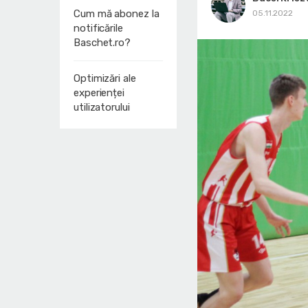
Cum mă abonez la
05.11.2022
notificările
Baschet.ro?
Optimizări ale
experienței
utilizatorului