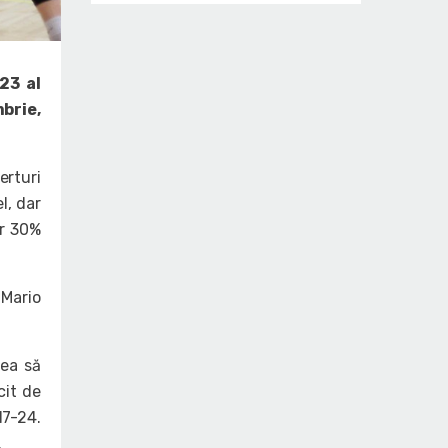
23 al
brie,
erturi
l, dar
ar 30%
 Mario
vea să
cit de
17-24.
.