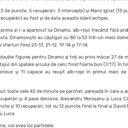
3 de puncte, 5 recuperări, 3 intercepții) și Mario Ignat (13 p
ecuperări) au fost și de data aceasta liderii echipei.
 prima zi i-a aparținut lui Dinamo, alb-roșii trecând fără pr
a. Dinamoviștii au câștigat cu 80 la 53 într-un meci domi
e sferturi fiind 23-13, 21-12, 19-14 și 17-14.
n double figures pentru Dinamo și toți au prins măcar 27 de 
ajul din spatele arcului de cerc fiind foarte bun (7/17). În to
ensive și 11 capace au reușit alb-roșii în primul meci d
ut toate cele 40 de minute pe parchet, perioadă în care a 
cuperări și 4 pase decisive. Alexandru Moroșanu și Luca C
cte și 10 recuperări, tot cu 12 puncte fiind la final și David 
u Luca.
e, vor avea loc partidele: