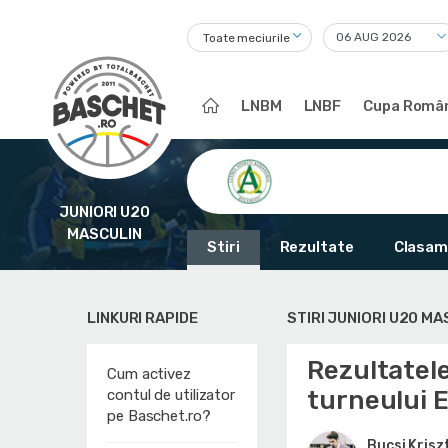
Toate meciurile
LNBM
LNBF
Cupa Român
JUNIORI U20
MASCULIN
Stiri
Rezultate
Clasam
LINKURI RAPIDE
STIRI JUNIORI U20 MA
Rezultatele
Cum activez
turneului 
contul de utilizator
pe Baschet.ro?
Bucsi Krisz