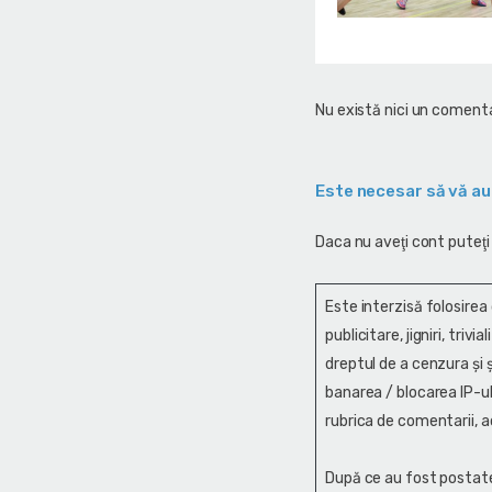
Nu există nici un comenta
Este necesar să vă au
Daca nu aveţi cont puteţi
Este interzisă folosirea
publicitare, jigniri, trivi
dreptul de a cenzura și ş
banarea / blocarea IP-ul
rubrica de comentarii, a
După ce au fost postate