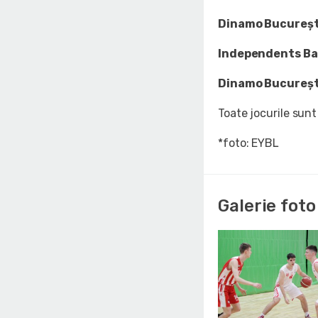
Dinamo București
Independents Bas
Dinamo București
Toate jocurile sun
*foto: EYBL
Galerie foto