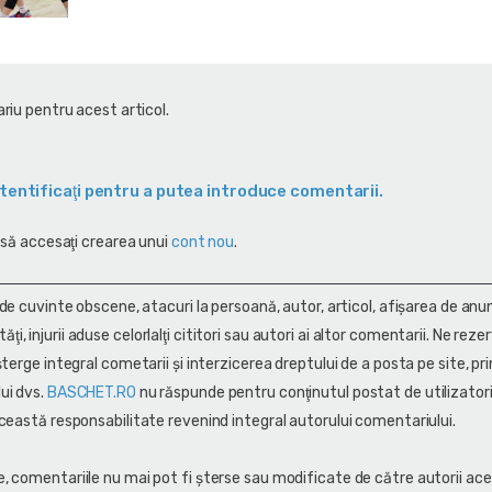
riu pentru acest articol.
tentificaţi pentru a putea introduce comentarii.
 să accesaţi crearea unui
cont nou
.
 de cuvinte obscene, atacuri la persoană, autor, articol, afişarea de anun
alităţi, injurii aduse celorlalţi cititori sau autori ai altor comentarii. Ne rez
terge integral cometarii și interzicerea dreptului de a posta pe site, pri
ui dvs.
BASCHET.RO
nu răspunde pentru conţinutul postat de utilizatori
ceastă responsabilitate revenind integral autorului comentariului.
, comentariile nu mai pot fi șterse sau modificate de către autorii ace