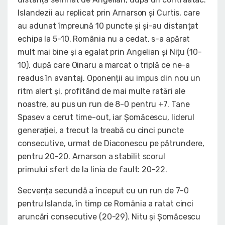
Islandezii au replicat prin Arnarson și Curtis, care
au adunat împreună 10 puncte și și-au distanțat
echipa la 5-10. România nu a cedat, s-a apărat
mult mai bine și a egalat prin Angelian și Nițu (10-
10), după care Oinaru a marcat o triplă ce ne-a
readus în avantaj. Oponenții au impus din nou un
ritm alert și, profitând de mai multe ratări ale
noastre, au pus un run de 8-0 pentru +7. Tane
Spasev a cerut time-out, iar Șomăcescu, liderul
generației, a trecut la treabă cu cinci puncte
consecutive, urmat de Diaconescu pe pătrundere,
pentru 20-20. Arnarson a stabilit scorul
primului sfert de la linia de fault: 20-22.
Secvența secundă a început cu un run de 7-0
pentru Islanda, în timp ce România a ratat cinci
aruncări consecutive (20-29). Nitu și Șomăcescu