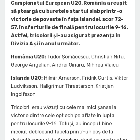
Campionatul European U20, România a reușit
să șteargă cu buretele startul slab printr-o
victorie de poveste în fața Islandei, scor 72-
57, în sferturile de finală pentru locurile 9-16.
Astfel, tricolorii și-au asigurat prezența în
Divizia A și în anul următor.
România U20:
Tudor Șomăcescu, Christian Nitu,
George Angelian, Andrei Oinaru, Mihnea Vlaicu
Islanda U20:
Hilmir Arnarson, Fridrik Curtis, Viktor
Ludviksson, Hallgrimur Thrastarson, Kristjan
Ingolfsson
Tricolorii erau văzuți cu cele mai mici șanse la
victorie dintre cele opt echipe aflate în lupta
pentru locurile 9-16. Totuși, au început bine
meciul, deblocând tabela printr-un coș de la
distanță semnat de Angelian, după un contraatac.