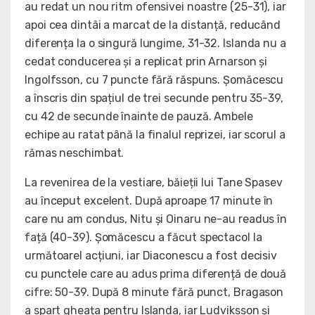
au redat un nou ritm ofensivei noastre (25-31), iar
apoi cea dintâi a marcat de la distanță, reducând
diferența la o singură lungime, 31-32. Islanda nu a
cedat conducerea și a replicat prin Arnarson și
Ingolfsson, cu 7 puncte fără răspuns. Șomăcescu
a înscris din spațiul de trei secunde pentru 35-39,
cu 42 de secunde înainte de pauză. Ambele
echipe au ratat până la finalul reprizei, iar scorul a
rămas neschimbat.
La revenirea de la vestiare, băieții lui Tane Spasev
au început excelent. După aproape 17 minute în
care nu am condus, Nitu și Oinaru ne-au readus în
față (40-39). Șomăcescu a făcut spectacol la
următoarel acțiuni, iar Diaconescu a fost decisiv
cu punctele care au adus prima diferență de două
cifre: 50-39. După 8 minute fără punct, Bragason
a spart gheața pentru Islanda, iar Ludviksson și