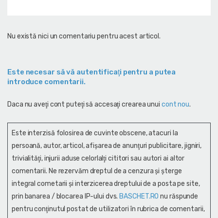
Nu există nici un comentariu pentru acest articol.
Este necesar să vă autentificaţi pentru a putea
introduce comentarii.
Daca nu aveţi cont puteţi să accesaţi crearea unui
cont nou
.
Este interzisă folosirea de cuvinte obscene, atacuri la
persoană, autor, articol, afişarea de anunţuri publicitare, jigniri,
trivialităţi, injurii aduse celorlalţi cititori sau autori ai altor
comentarii. Ne rezervăm dreptul de a cenzura și şterge
integral cometarii și interzicerea dreptului de a posta pe site,
prin banarea / blocarea IP-ului dvs.
BASCHET.RO
nu răspunde
pentru conţinutul postat de utilizatori în rubrica de comentarii,