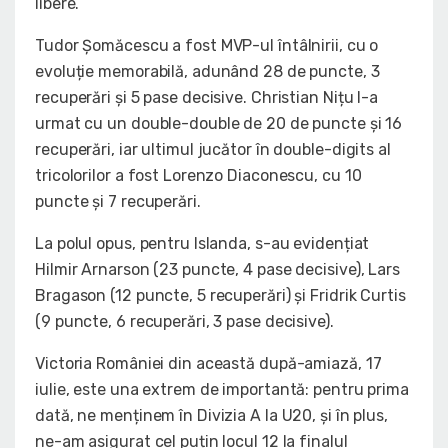
libere.
Tudor Șomăcescu a fost MVP-ul întâlnirii, cu o
evoluție memorabilă, adunând 28 de puncte, 3
recuperări și 5 pase decisive. Christian Nițu l-a
urmat cu un double-double de 20 de puncte și 16
recuperări, iar ultimul jucător în double-digits al
tricolorilor a fost Lorenzo Diaconescu, cu 10
puncte și 7 recuperări.
La polul opus, pentru Islanda, s-au evidențiat
Hilmir Arnarson (23 puncte, 4 pase decisive), Lars
Bragason (12 puncte, 5 recuperări) și Fridrik Curtis
(9 puncte, 6 recuperări, 3 pase decisive).
Victoria României din această după-amiază, 17
iulie, este una extrem de importantă: pentru prima
dată, ne menținem în Divizia A la U20, și în plus,
ne-am asigurat cel puțin locul 12 la finalul