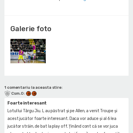
Galerie foto
1 comentariu la aceasta stire:
Csm.O
:
Foarte interesant
Lotul lui Târgu Jiu. L au păstrat și pe Allen, a venit Troupe și
acest jucător foarte interesant. Daca vor aduce și al 6 lea
jucător străin, de bat la play off. Ținând cont că se vor juca