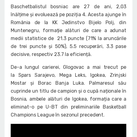
Baschetbalistul bosniac are 27 de ani, 2,03
înălțime și evoluează pe poziția 4. Acesta ajunge în
România de la KK Jedinstvo Bijelo Polj, din
Muntenegru, formație alături de care a adunat
medii statistice de 21.3 puncte (71% la aruncările
de trei puncte și 50%), 5.5 recuperări, 3.3 pase
decisive, respectiv 23.7 la eficiență.
De-a lungul carierei, Glogovac a mai trecut pe
la Spars Sarajevo, Mega Leks, Igokea, Zrinjski
Mostar și Borac Banja Luka. Palmaresul său
cuprinde un titlu de campion și o cupă naționale în
Bosnia, ambele alături de Igokea, formația care a
eliminat-o pe U-BT din preliminariile Basketball
Champions League în sezonul precedent.