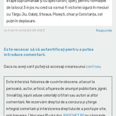
etape săptămânale și cu spectatori ( sper), pentru formațiile
de la locul 3 in jos nu cred că va mai fi victoriei sigură în meciuri
cu Târgu Jiu, Galați, Steaua, Ploiești, chiar și Constanța, cel
puțin în deplasare.
Raspunde
cu 4 ani în urmă (26.08.2021)
Este necesar să vă autentificaţi pentru a putea
introduce comentarii.
Daca nu aveţi cont puteţi să accesaţi crearea unui
cont nou
.
Este interzisă folosirea de cuvinte obscene, atacuri la
persoană, autor, articol, afişarea de anunţuri publicitare, jigniri,
trivialităţi, injurii aduse celorlalţi cititori sau autori ai altor
comentarii. Ne rezervăm dreptul de a cenzura și şterge
integral cometarii și interzicerea dreptului de a posta pe site,
prin banarea / blocarea IP-ului dvs.
BASCHET.RO
nu răspunde