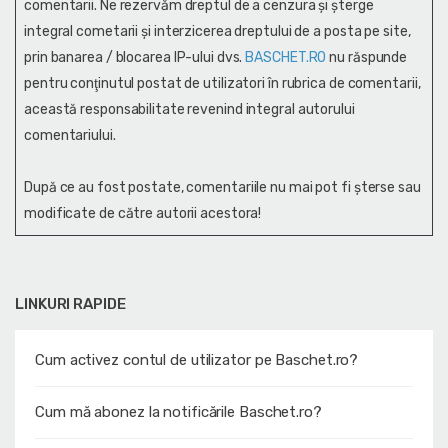
comentarii. Ne rezervăm dreptul de a cenzura și şterge
integral cometarii și interzicerea dreptului de a posta pe site,
prin banarea / blocarea IP-ului dvs.
BASCHET.RO
nu răspunde
pentru conţinutul postat de utilizatori în rubrica de comentarii,
această responsabilitate revenind integral autorului
comentariului.
După ce au fost postate, comentariile nu mai pot fi șterse sau
modificate de către autorii acestora!
LINKURI RAPIDE
Cum activez contul de utilizator pe Baschet.ro?
Cum mă abonez la notificările Baschet.ro?