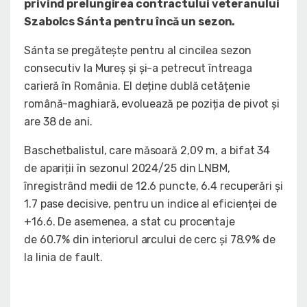
privind prelungirea contractului veteranului
Szabolcs Sánta pentru încă un sezon.
Sánta se pregătește pentru al cincilea sezon
consecutiv la Mureș și și-a petrecut întreaga
carieră în România. El deține dublă cetățenie
română-maghiară, evoluează pe poziția de pivot și
are 38 de ani.
Baschetbalistul, care măsoară 2,09 m, a bifat 34
de apariții în sezonul 2024/25 din LNBM,
înregistrând medii de 12.6 puncte, 6.4 recuperări și
1.7 pase decisive, pentru un indice al eficienței de
+16.6. De asemenea, a stat cu procentaje
de 60.7% din interiorul arcului de cerc și 78.9% de
la linia de fault.