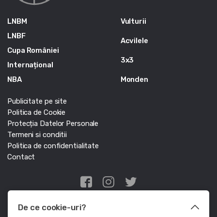
LNBM
Vulturii
LNBF
Acvilele
Cupa României
3x3
Internațional
NBA
Monden
Publicitate pe site
Politica de Cookie
Protecția Datelor Personale
Termeni si conditii
Politica de confidentialitate
Contact
Edris Digital Agency
De ce cookie-uri?
© Baschet.ro 2011 - 2026 - Toate drepturile rezervate