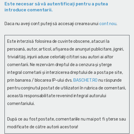
Este necesar să vă autentificaţi pentru a putea
introduce comentarii.
Daca nu aveţi cont puteţi să accesaţi crearea unui
cont nou
.
Este interzisă folosirea de cuvinte obscene, atacuri la
persoană, autor, articol, afişarea de anunţuri publicitare, jigniri,
trivialităţi, injurii aduse celorlalţi cititori sau autori ai altor
comentarii. Ne rezervăm dreptul de a cenzura și şterge
integral cometarii și interzicerea dreptului de a posta pe site,
prin banarea / blocarea IP-ului dvs.
BASCHET.RO
nu răspunde
pentru conţinutul postat de utilizatori în rubrica de comentarii,
această responsabilitate revenind integral autorului
comentariului.
După ce au fost postate, comentariile nu mai pot fi șterse sau
modificate de către autorii acestora!