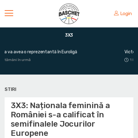
Login
3X3
Victorie mare pentru România în fața Greciei
1 lună în urmă
STIRI
3X3: Naționala feminină a
României s-a calificat în
semifinalele Jocurilor
Europene