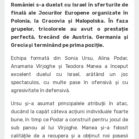
României s-a duelat cu Israel în sferturile de
finală ale Jocurilor Europene organizate în
Polonia, la Cracovia și Malopolska. În faza
grupelor, tricolorele au avut o prestație
perfectă, trecând de Austria, Germania și
Grecia și terminând pe prima poziție.
Echipa formată din Sonia Ursu, Alina Podar,
Anamaria Vîrjoghe și Teodora Manea a început
excelent duelul cu Israel, arătând un joc
spectaculos, cu multe pase în ofensivă și cu
agresivitate în defensivă.
Ursu și-a asumat principalele atribuții în atac,
ducând la capăt câteva acțiuni individuale foarte
bune, în timp ce Podar a construit pentru jocul de
sub panou al lui Vîrjoghe. Manea și-a folosit
calitățile de a recupera și a obținut noi posesii