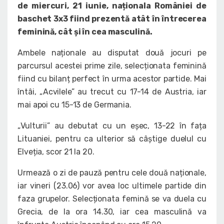
de miercuri, 21 iunie, naționala României de
baschet 3x3 fiind prezentă atât în întrecerea
feminină, cât și în cea masculină.
Ambele naționale au disputat două jocuri pe
parcursul acestei prime zile, selecționata feminină
fiind cu bilanț perfect în urma acestor partide. Mai
întâi, „Acvilele” au trecut cu 17-14 de Austria, iar
mai apoi cu 15-13 de Germania.
„Vulturii” au debutat cu un eșec, 13-22 în fața
Lituaniei, pentru ca ulterior să câștige duelul cu
Elveția, scor 21 la 20.
Urmează o zi de pauză pentru cele două naționale,
iar vineri (23.06) vor avea loc ultimele partide din
faza grupelor. Selecționata femină se va duela cu
Grecia, de la ora 14.30, iar cea masculină va