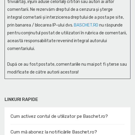
trivialităţi, injurii aduse celorlalţi cititori sau autori ai altor
comentarii. Ne rezervăm dreptul de a cenzura și şterge
integral cometarii și interzicerea dreptului de a posta pe site,
prin banarea / blocarea IP-ului dvs.
BASCHET.RO
nu răspunde
pentru conţinutul postat de utilizatori în rubrica de comentarii,
această responsabilitate revenind integral autorului
comentariului.
După ce au fost postate, comentariile nu mai pot fi șterse sau
modificate de către autorii acestora!
LINKURI RAPIDE
Cum activez contul de utilizator pe Baschet.ro?
Cum mă abonez la notificările Baschet.ro?