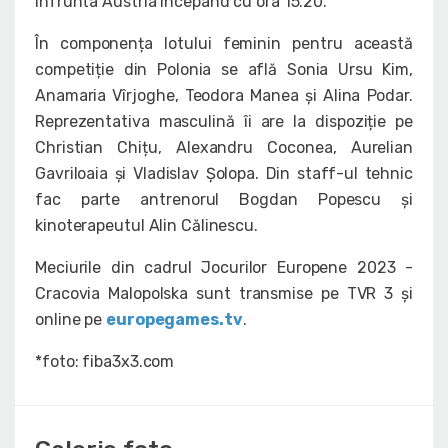
înfrunta Austria începând cu ora 15.20.
În componența lotului feminin pentru această
competiție din Polonia se află Sonia Ursu Kim,
Anamaria Vîrjoghe, Teodora Manea și Alina Podar.
Reprezentativa masculină îi are la dispoziție pe
Christian Chițu, Alexandru Coconea, Aurelian
Gavriloaia și Vladislav Șolopa. Din staff-ul tehnic
fac parte antrenorul Bogdan Popescu și
kinoterapeutul Alin Călinescu.
Meciurile din cadrul Jocurilor Europene 2023 -
Cracovia Malopolska sunt transmise pe TVR 3 și
online pe
europegames.tv
.
*foto: fiba3x3.com