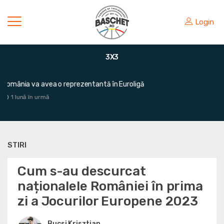
Login
3X3
Victorie mare pentru România în fața Greciei
1 lună în urmă
STIRI
Cum s-au descurcat
naționalele României în prima
zi a Jocurilor Europene 2023
Bucsi Krisztian