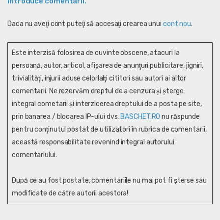
introduce comentarii.
Daca nu aveţi cont puteţi să accesaţi crearea unui
cont nou
.
Este interzisă folosirea de cuvinte obscene, atacuri la
persoană, autor, articol, afişarea de anunţuri publicitare, jigniri,
trivialităţi, injurii aduse celorlalţi cititori sau autori ai altor
comentarii. Ne rezervăm dreptul de a cenzura și şterge
integral cometarii și interzicerea dreptului de a posta pe site,
prin banarea / blocarea IP-ului dvs.
BASCHET.RO
nu răspunde
pentru conţinutul postat de utilizatori în rubrica de comentarii,
această responsabilitate revenind integral autorului
comentariului.
După ce au fost postate, comentariile nu mai pot fi șterse sau
modificate de către autorii acestora!