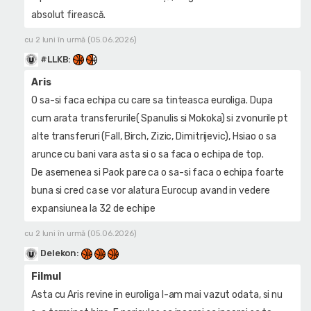
absolut firească.
cu 2 luni în urmă (05.06.2026)
#LLKB
:
Aris
O sa-si faca echipa cu care sa tinteasca euroliga. Dupa
cum arata transferurile( Spanulis si Mokoka) si zvonurile pt
alte transferuri (Fall, Birch, Zizic, Dimitrijevic), Hsiao o sa
arunce cu bani vara asta si o sa faca o echipa de top.
De asemenea si Paok pare ca o sa-si faca o echipa foarte
buna si cred ca se vor alatura Eurocup avand in vedere
expansiunea la 32 de echipe
cu 2 luni în urmă (05.06.2026)
Delekon
:
Filmul
Asta cu Aris revine in euroliga l-am mai vazut odata, si nu