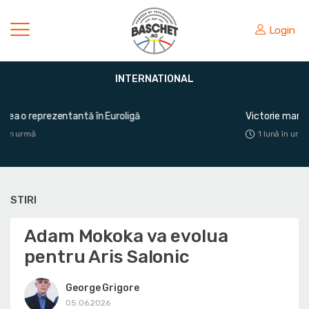
Login
INTERNATIONAL
Victorie mare pentru România în fața Greciei
1 lună în urmă
STIRI
Adam Mokoka va evolua
pentru Aris Salonic
George Grigore
05.06.2026