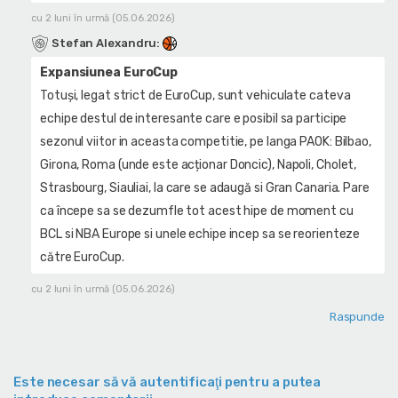
cu 2 luni în urmă (05.06.2026)
Stefan Alexandru
:
Expansiunea EuroCup
Totuși, legat strict de EuroCup, sunt vehiculate cateva
echipe destul de interesante care e posibil sa participe
sezonul viitor in aceasta competitie, pe langa PAOK: Bilbao,
Girona, Roma (unde este acționar Doncic), Napoli, Cholet,
Strasbourg, Siauliai, la care se adaugă si Gran Canaria. Pare
ca începe sa se dezumfle tot acest hipe de moment cu
BCL si NBA Europe si unele echipe incep sa se reorienteze
către EuroCup.
cu 2 luni în urmă (05.06.2026)
Raspunde
Este necesar să vă autentificaţi pentru a putea