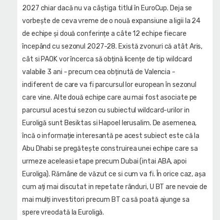
2027 chiar dacă nu va câștiga titlul în EuroCup. Deja se
vorbește de ceva vreme de o nouă expansiune a ligii la 24
de echipe și două conferințe a câte 12 echipe fiecare
începând cu sezonul 2027-28. Există zvonuri că atât Aris,
cât si PAOK vor încerca să obțină licențe de tip wildcard
valabile 3 ani - precum cea obținută de Valencia -
indiferent de care va fi parcursul lor european în sezonul
care vine. Alte două echipe care au mai fost asociate pe
parcursul acestui sezon cu subiectul wildcard-urilor in
Euroligă sunt Besiktas si Hapoel Ierusalim. De asemenea,
încă o informație interesantă pe acest subiect este că la
Abu Dhabi se pregătește construirea unei echipe care sa
urmeze aceleasi etape precum Dubai (intai ABA, apoi
Euroliga). Rămâne de văzut ce si cum va fi. În orice caz, așa
cum ați mai discutat in repetate rânduri, U BT are nevoie de
mai mulți investitori precum BT ca să poată ajunge sa
spere vreodată la Euroligă.