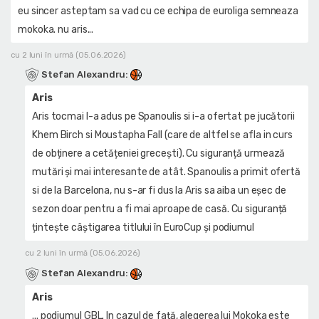
eu sincer asteptam sa vad cu ce echipa de euroliga semneaza
mokoka. nu aris...
cu 2 luni în urmă (05.06.2026)
Stefan Alexandru
:
Aris
Aris tocmai l-a adus pe Spanoulis si i-a ofertat pe jucătorii
Khem Birch si Moustapha Fall (care de altfel se afla in curs
de obținere a cetățeniei grecești). Cu siguranță urmează
mutări și mai interesante de atât. Spanoulis a primit ofertă
si de la Barcelona, nu s-ar fi dus la Aris sa aiba un eșec de
sezon doar pentru a fi mai aproape de casă. Cu siguranță
țintește câștigarea titlului în EuroCup și podiumul
cu 2 luni în urmă (05.06.2026)
Stefan Alexandru
:
Aris
... podiumul GBL. In cazul de față, alegerea lui Mokoka este