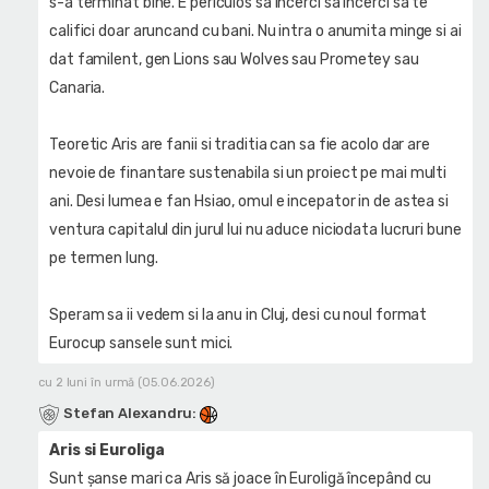
s-a terminat bine. E periculos sa incerci sa incerci sa te
califici doar aruncand cu bani. Nu intra o anumita minge si ai
dat familent, gen Lions sau Wolves sau Prometey sau
Canaria.
Teoretic Aris are fanii si traditia can sa fie acolo dar are
nevoie de finantare sustenabila si un proiect pe mai multi
ani. Desi lumea e fan Hsiao, omul e incepator in de astea si
ventura capitalul din jurul lui nu aduce niciodata lucruri bune
pe termen lung.
Speram sa ii vedem si la anu in Cluj, desi cu noul format
Eurocup sansele sunt mici.
cu 2 luni în urmă (05.06.2026)
Stefan Alexandru
:
Aris si Euroliga
Sunt șanse mari ca Aris să joace în Euroligă începând cu