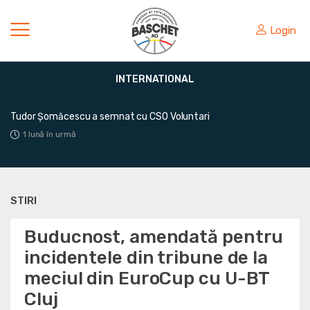
Login
INTERNATIONAL
Tudor Șomăcescu a semnat cu CSO Voluntari
1 lună în urmă
STIRI
Buducnost, amendată pentru
incidentele din tribune de la
meciul din EuroCup cu U-BT
Cluj