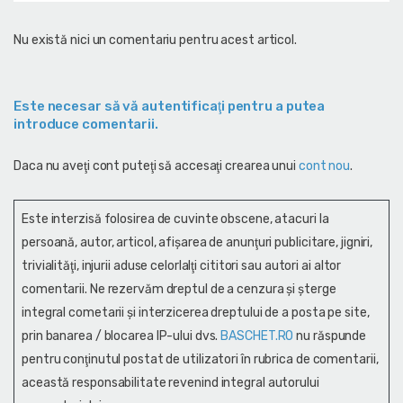
Nu există nici un comentariu pentru acest articol.
Este necesar să vă autentificaţi pentru a putea
introduce comentarii.
Daca nu aveţi cont puteţi să accesaţi crearea unui
cont nou
.
Este interzisă folosirea de cuvinte obscene, atacuri la
persoană, autor, articol, afişarea de anunţuri publicitare, jigniri,
trivialităţi, injurii aduse celorlalţi cititori sau autori ai altor
comentarii. Ne rezervăm dreptul de a cenzura și şterge
integral cometarii și interzicerea dreptului de a posta pe site,
prin banarea / blocarea IP-ului dvs.
BASCHET.RO
nu răspunde
pentru conţinutul postat de utilizatori în rubrica de comentarii,
această responsabilitate revenind integral autorului