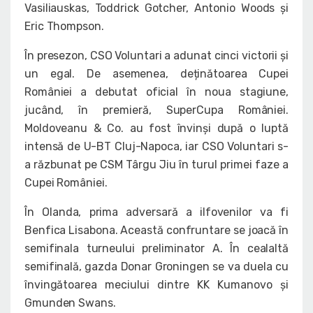
Vasiliauskas, Toddrick Gotcher, Antonio Woods și
Eric Thompson.
În presezon, CSO Voluntari a adunat cinci victorii și
un egal. De asemenea, deținătoarea Cupei
României a debutat oficial în noua stagiune,
jucând, în premieră, SuperCupa României.
Moldoveanu & Co. au fost învinși după o luptă
intensă de U-BT Cluj-Napoca, iar CSO Voluntari s-
a răzbunat pe CSM Târgu Jiu în turul primei faze a
Cupei României.
În Olanda, prima adversară a ilfovenilor va fi
Benfica Lisabona. Această confruntare se joacă în
semifinala turneului preliminator A. În cealaltă
semifinală, gazda Donar Groningen se va duela cu
învingătoarea meciului dintre KK Kumanovo și
Gmunden Swans.