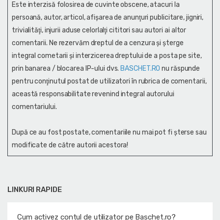
Este interzisă folosirea de cuvinte obscene, atacuri la
persoană, autor, articol, afişarea de anunţuri publicitare, jigniri,
trivialităţi, injurii aduse celorlalţi cititori sau autori ai altor
comentarii. Ne rezervăm dreptul de a cenzura și şterge
integral cometarii și interzicerea dreptului de a posta pe site,
prin banarea / blocarea IP-ului dvs.
BASCHET.RO
nu răspunde
pentru conţinutul postat de utilizatori în rubrica de comentarii,
această responsabilitate revenind integral autorului
comentariului.
După ce au fost postate, comentariile nu mai pot fi șterse sau
modificate de către autorii acestora!
LINKURI RAPIDE
Cum activez contul de utilizator pe Baschet.ro?