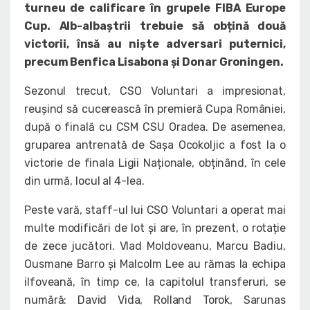
turneu de calificare în grupele FIBA Europe
Cup. Alb-albaștrii trebuie să obțină două
victorii, însă au niște adversari puternici,
precum Benfica Lisabona și Donar Groningen.
Sezonul trecut, CSO Voluntari a impresionat,
reușind să cucerească în premieră Cupa României,
după o finală cu CSM CSU Oradea. De asemenea,
gruparea antrenată de Sașa Ocokoljic a fost la o
victorie de finala Ligii Naționale, obținând, în cele
din urmă, locul al 4-lea.
Peste vară, staff-ul lui CSO Voluntari a operat mai
multe modificări de lot și are, în prezent, o rotație
de zece jucători. Vlad Moldoveanu, Marcu Badiu,
Ousmane Barro și Malcolm Lee au rămas la echipa
ilfoveană, în timp ce, la capitolul transferuri, se
numără: David Vida, Rolland Torok, Sarunas