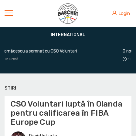
Login
INTERNATIONAL
O nouă plecare de la U-BT Cluj-Napoca
1 lună în urmă
STIRI
CSO Voluntari luptă în Olanda
pentru calificarea în FIBA
Europe Cup
David Istrate