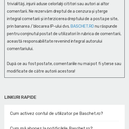
trivialităţi, injurii aduse celorlalţi cititori sau autori ai altor
comentarii. Ne rezervăm dreptul de a cenzura și şterge
integral cometarii și interzicerea dreptului de a posta pe site,
prin banarea / blocarea IP-ului dvs.
BASCHET.RO
nu răspunde
pentru conţinutul postat de utilizatori în rubrica de comentarii,
această responsabilitate revenind integral autorului
comentariului.
După ce au fost postate, comentariile nu mai pot fi șterse sau
modificate de către autorii acestora!
LINKURI RAPIDE
Cum activez contul de utilizator pe Baschet.ro?
Cum mă abonez la notificările Baschet.ro?