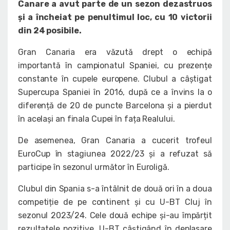
Canare a avut parte de un sezon dezastruos
și a încheiat pe penultimul loc, cu 10 victorii
din 24 posibile.
Gran Canaria era văzută drept o echipă
importantă în campionatul Spaniei, cu prezențe
constante în cupele europene. Clubul a câștigat
Supercupa Spaniei în 2016, după ce a învins la o
diferență de 20 de puncte Barcelona și a pierdut
în același an finala Cupei în fața Realului.
De asemenea, Gran Canaria a cucerit trofeul
EuroCup în stagiunea 2022/23 și a refuzat să
participe în sezonul următor în Euroligă.
Clubul din Spania s-a întâlnit de două ori în a doua
competiție de pe continent și cu U-BT Cluj în
sezonul 2023/24. Cele două echipe și-au împărțit
rezultatele pozitive, U-BT câștigând în deplasare