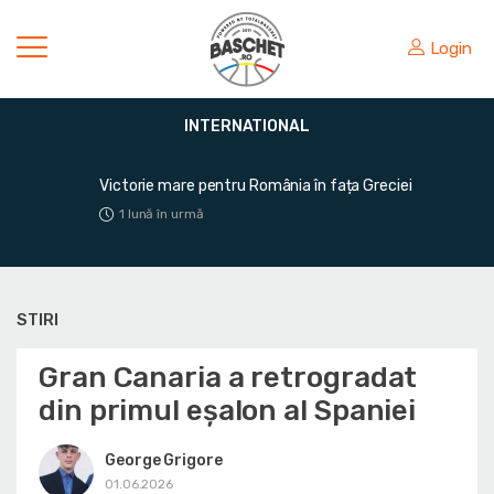
Login
INTERNATIONAL
Victorie mare pentru România în fața Greciei
1 lună în urmă
STIRI
Gran Canaria a retrogradat
din primul eșalon al Spaniei
George Grigore
01.06.2026