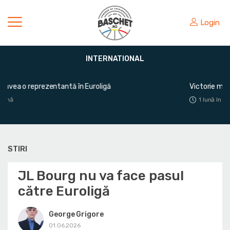
Login
INTERNATIONAL
gă
Victorie mare pentru România în fața Greciei
1 lună în urmă
STIRI
JL Bourg nu va face pasul
către Euroligă
George Grigore
01.06.2026