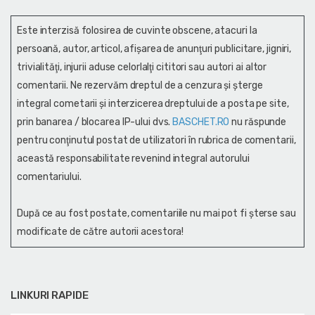
Este interzisă folosirea de cuvinte obscene, atacuri la
persoană, autor, articol, afişarea de anunţuri publicitare, jigniri,
trivialităţi, injurii aduse celorlalţi cititori sau autori ai altor
comentarii. Ne rezervăm dreptul de a cenzura și şterge
integral cometarii și interzicerea dreptului de a posta pe site,
prin banarea / blocarea IP-ului dvs.
BASCHET.RO
nu răspunde
pentru conţinutul postat de utilizatori în rubrica de comentarii,
această responsabilitate revenind integral autorului
comentariului.
După ce au fost postate, comentariile nu mai pot fi șterse sau
modificate de către autorii acestora!
LINKURI RAPIDE