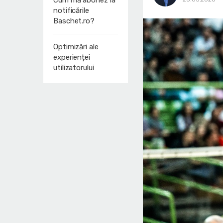
Cum mă abonez la
notificările
Baschet.ro?
Optimizări ale
experienței
utilizatorului