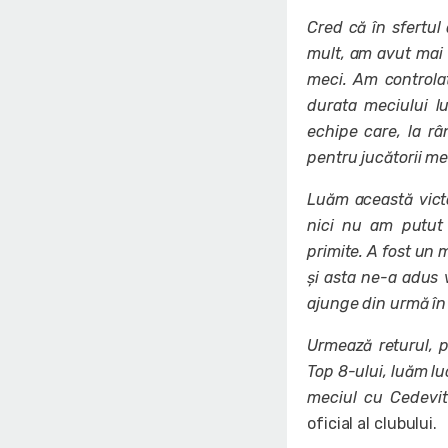
Cred că în sfertul
mult, am avut mai 
meci. Am controla
durata meciului l
echipe care, la râ
pentru jucătorii me
Luăm această victo
nici nu am putut
primite. A fost un 
și asta ne-a adus 
ajunge din urmă în
Urmează returul, 
Top 8-ului, luăm lu
meciul cu Cedevit
oficial al clubului.