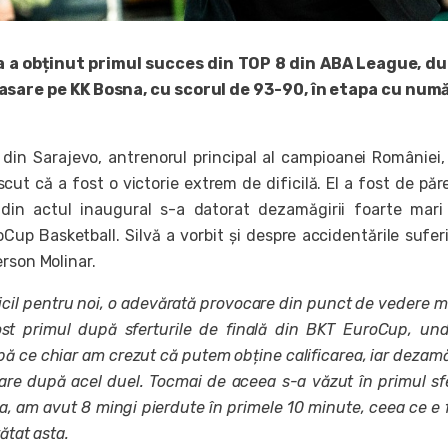
 a obținut primul succes din TOP 8 din ABA League, du
lasare pe KK Bosna, cu scorul de 93-90, în etapa cu num
i din Sarajevo, antrenorul principal al campioanei României,
cut că a fost o victorie extrem de dificilă. El a fost de păr
din actul inaugural s-a datorat dezamăgirii foarte mar
Cup Basketball. Silvă a vorbit și despre accidentările sufer
rson Molinar.
icil pentru noi, o adevărată provocare din punct de vedere m
ost primul după sferturile de finală din BKT EuroCup, u
pă ce chiar am crezut că putem obține calificarea, iar dezam
are după acel duel. Tocmai de aceea s-a văzut în primul sf
ia, am avut 8 mingi pierdute în primele 10 minute, ceea ce e 
rătat asta.