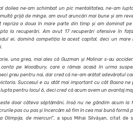
 al doilea ne-am schimbat un pic mentalitatea, ne-am lupt
multă grijă de minge, am avut aruncări mai bune și am reve
t repriza a doua în mare parte din timp și am dominat pe
upta la recuperări. Am avut 17 recuperări ofensive în faț
ndul ei, domină competiția la acest capitol, deci un mare
i.
rie, una grea, mai ales că Guzman și Molinar s-au acciden
 conta pe Woodbury, care a rămas acasă în urma suspen
meci greu pentru noi, dar cred că ne-am arătat adevăratul ca
victoria. Succesul e cu atât mai important cu cât Bosna ne
 lupta pentru locul 6, deci cred că acum avem un avantaj maj
peste doar câteva săptămâni, însă nu ne gândim acum la f
crurile pas cu pas și încercăm să fim în cea mai bună formă 
a Olimpija, de miercuri”
, a spus Mihai Silvășan, citat de s