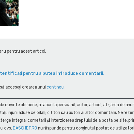
riu pentru acest articol.
tentificaţi pentru a putea introduce comentarii.
 să accesaţi crearea unui
cont nou
.
 de cuvinte obscene, atacuri la persoană, autor, articol, afişarea de anun
alităţi, injurii aduse celorlalţi cititori sau autori ai altor comentarii. Ne rez
terge integral cometarii și interzicerea dreptului de a posta pe site, pri
ui dvs.
BASCHET.RO
nu răspunde pentru conţinutul postat de utilizatori