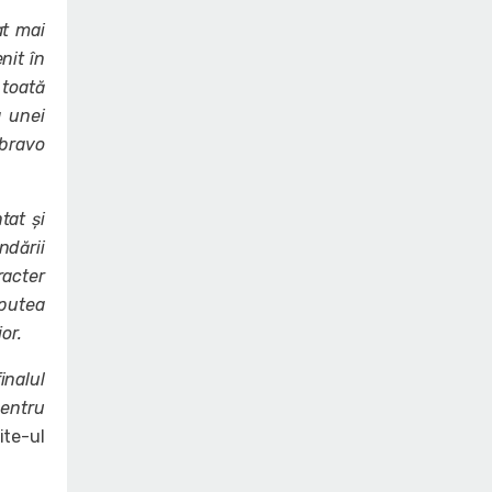
at mai
nit în
 toată
a unei
 bravo
tat și
dării
racter
 putea
or.
inalul
pentru
ite-ul