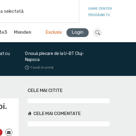
GAME CENTER
a selectată.
PROGRAM TV
3x3
Monden
Exclusiv
Login
T Cluj-
Chris Coffey este prima noutate
România va avea
din lotul lui CS Vâlcea
în Euroligă
1 lună în urmă
4 săptămâni în
CELE MAI CITITE
i.
CELE MAI COMENTATE