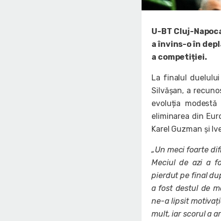
U-BT Cluj-Napoca
a învins-o în dep
a competiției.
La finalul duelulu
Silvășan, a recunos
evoluția modestă 
eliminarea din Euro
Karel Guzman și Ive
„Un meci foarte dif
Meciul de azi a f
pierdut pe final du
a fost destul de m
ne-a lipsit motivaț
mult, iar scorul a a