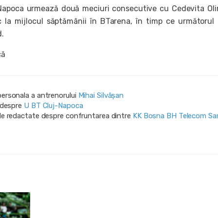
Napoca urmează două meciuri consecutive cu Cedevita Oli
c la mijlocul săptămânii în BTarena, în timp ce următorul
d.
că
personala a antrenorului
Mihai Silvășan
i despre
U BT Cluj-Napoca
ile redactate despre confruntarea dintre
KK Bosna BH Telecom Sa
a