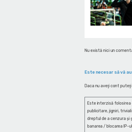
Nu există nici un comenta
Este necesar să vă au
Daca nu aveţi cont puteţi
Este interzisă folosirea
publicitare, jigniri, trivi
dreptul de a cenzura și ş
banarea / blocarea IP-ul