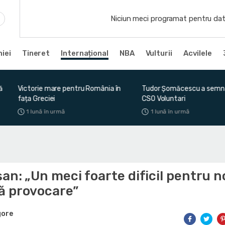
Niciun meci programat pentru dat
iei
Tineret
Internațional
NBA
Vulturii
Acvilele
n
Tudor Șomăcescu a semnat cu
O nouă plecare de la U-B
CSO Voluntari
Napoca
1 lună în urmă
1 lună în urmă
șan: „Un meci foarte dificil pentru no
ă provocare”
gore