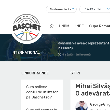
Toate meciurile
LNBM
LNBF
Cupa Român
România va avea o reprezentantă
Victorie mare pentru România î
în Euroligă
fața Greciei
INTERNATIONAL
4 săptămâni în urmă
1 lună în urmă
LINKURI RAPIDE
STIRI
Mihai Silvă
Cum activez
O adevărat
contul de utilizator
pe Baschet.ro?
George Gri
23.03.2026