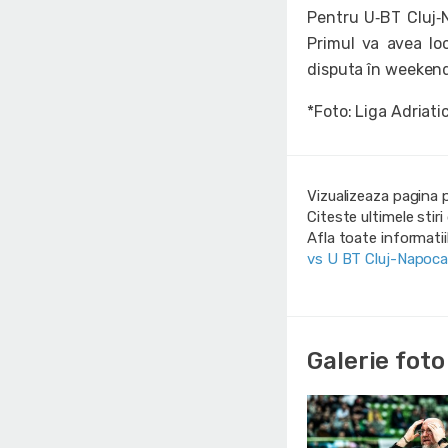
Pentru U‑BT Cluj‑
Primul va avea lo
disputa în weeken
*Foto: Liga Adriati
Vizualizeaza pagina 
Citeste ultimele stir
Afla toate informati
vs U BT Cluj-Napoc
Galerie foto