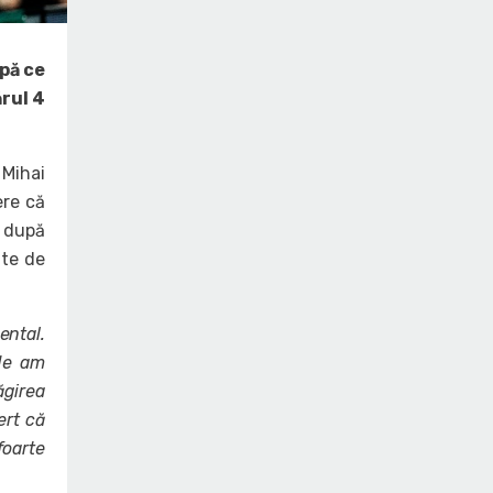
pă ce
ărul 4
 Mihai
ere că
i după
ite de
ental.
nde am
ăgirea
ert că
foarte