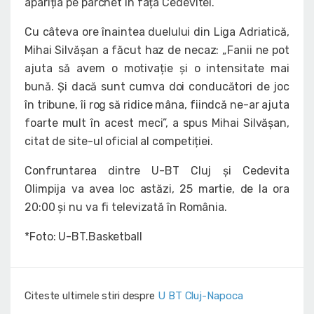
apariția pe parchet în fața Cedevitei.
Cu câteva ore înaintea duelului din Liga Adriatică,
Mihai Silvășan a făcut haz de necaz: „Fanii ne pot
ajuta să avem o motivație și o intensitate mai
bună. Și dacă sunt cumva doi conducători de joc
în tribune, îi rog să ridice mâna, fiindcă ne-ar ajuta
foarte mult în acest meci”, a spus Mihai Silvășan,
citat de site-ul oficial al competiției.
Confruntarea dintre U-BT Cluj și Cedevita
Olimpija va avea loc astăzi, 25 martie, de la ora
20:00 și nu va fi televizată în România.
*Foto: U-BT.Basketball
Citeste ultimele stiri despre
U BT Cluj-Napoca