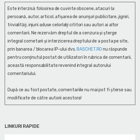
Este interzisă folosirea de cuvinte obscene, atacuri la
persoană, autor, articol, afişarea de anunţuri publicitare, jigniri,
trivialităţi, injurii aduse celorlalţi cititori sau autori ai altor
comentarii. Ne rezervăm dreptul de a cenzura și şterge
integral cometarii și interzicerea dreptului de a posta pe site,
prin banarea / blocarea IP-ului dvs.
BASCHET.RO
nu răspunde
pentru conţinutul postat de utilizatori în rubrica de comentarii,
această responsabilitate revenind integral autorului
comentariului.
După ce au fost postate, comentariile nu mai pot fi șterse sau
modificate de către autorii acestora!
LINKURI RAPIDE