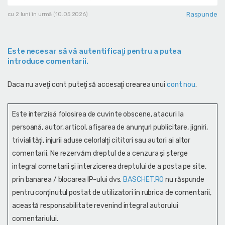
Raspunde
cu 2 luni în urmă (10.05.2026)
Este necesar să vă autentificaţi pentru a putea
introduce comentarii.
Daca nu aveţi cont puteţi să accesaţi crearea unui
cont nou
.
Este interzisă folosirea de cuvinte obscene, atacuri la
persoană, autor, articol, afişarea de anunţuri publicitare, jigniri,
trivialităţi, injurii aduse celorlalţi cititori sau autori ai altor
comentarii. Ne rezervăm dreptul de a cenzura și şterge
integral cometarii și interzicerea dreptului de a posta pe site,
prin banarea / blocarea IP-ului dvs.
BASCHET.RO
nu răspunde
pentru conţinutul postat de utilizatori în rubrica de comentarii,
această responsabilitate revenind integral autorului
comentariului.