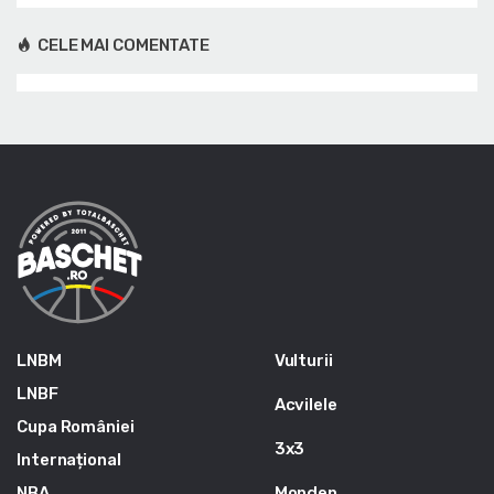
CELE MAI COMENTATE
LNBM
Vulturii
LNBF
Acvilele
Cupa României
3x3
Internațional
NBA
Monden