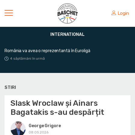
Login
INTERNATIONAL
Victorie mare pentru România în fața Greciei
1 lună în urmă
STIRI
Slask Wroclaw și Ainars
Bagatakis s-au despărțit
George Grigore
08.05.2026