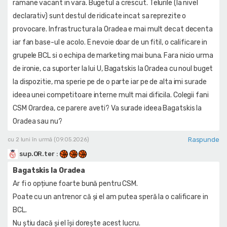
ramane vacant in vara. Bugetul a crescut. Telurile (la nivel
declarativ) sunt destul de ridicate incat sa reprezite o
provocare. Infrastructura la Oradea e mai mult decat decenta
iar fan base-ul e acolo. E nevoie doar de un fitil, o calificare in
grupele BCL si o echipa de marketing mai buna. Fara nicio urma
de ironie, ca suporter la lui U, Bagatskis la Oradea cu noul buget
la dispozitie, ma sperie pe de o parte iar pe de alta imi surade
ideea unei competitoare interne mult mai dificila. Colegii fani
CSM Orardea, ce parere aveti? Va surade ideea Bagatskis la
Oradea sau nu?
Raspunde
cu 2 luni în urmă (09.05.2026)
sup.OR.ter
:
Bagatskis la Oradea
Ar fi o opțiune foarte bună pentru CSM.
Poate cu un antrenor că și el am putea speră la o calificare in
BCL.
Nu știu dacă și el își dorește acest lucru.