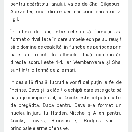
pentru apărătorul anului, va da de Shai Gilgeous-
Alexander, unul dintre cei mai buni marcatori ai
ligii.
În ultimii doi ani, între cele două formații s-a
format o rivalitate în care ambele echipe au reușit
să o domine pe cealaltă, în funcție de perioada prin
care au trecut. În ultimele două confruntări
directe scorul este 1-1, iar Wembanyama și Shai
sunt într-o formă de zile mari.
În cealaltă finală, lucrurile vor fi cel puțin la fel de
încinse. Cavs și-a clădit o echipă care este gata să
câștige campionatul, iar Knicks este cel puțin la fel
de pregătită. Dacă pentru Cavs s-a format un
nucleu în jurul lui Harden, Mitchell și Allen, pentru
Knicks, Towns, Brunson și Bridges vor fi
principalele arme ofensive.