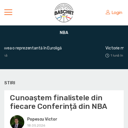
Login
NBA
Victorie mare pentru România în fața Greciei
1 lună în urmă
STIRI
Cunoaștem finalistele din
fiecare Conferință din NBA
Popescu Victor
18.05.2026