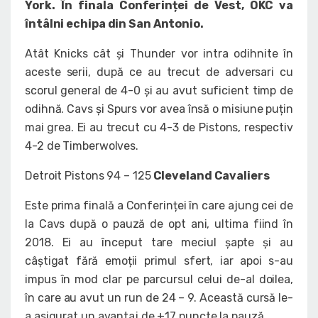
York. În finala Conferinței de Vest, OKC va
întâlni echipa din San Antonio.
Atât Knicks cât și Thunder vor intra odihnite în
aceste serii, după ce au trecut de adversari cu
scorul general de 4-0 și au avut suficient timp de
odihnă. Cavs și Spurs vor avea însă o misiune puțin
mai grea. Ei au trecut cu 4-3 de Pistons, respectiv
4-2 de Timberwolves.
Detroit Pistons 94 – 125
Cleveland Cavaliers
Este prima finală a Conferinței în care ajung cei de
la Cavs după o pauză de opt ani, ultima fiind în
2018. Ei au început tare meciul șapte și au
câștigat fără emoții primul sfert, iar apoi s-au
impus în mod clar pe parcursul celui de-al doilea,
în care au avut un run de 24 – 9. Această cursă le-
a asigurat un avantaj de +17 puncte la pauză.