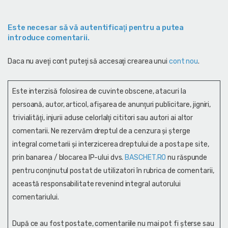
Este necesar să vă autentificaţi pentru a putea
introduce comentarii.
Daca nu aveţi cont puteţi să accesaţi crearea unui
cont nou
.
Este interzisă folosirea de cuvinte obscene, atacuri la
persoană, autor, articol, afişarea de anunţuri publicitare, jigniri,
trivialităţi, injurii aduse celorlalţi cititori sau autori ai altor
comentarii. Ne rezervăm dreptul de a cenzura și şterge
integral cometarii și interzicerea dreptului de a posta pe site,
prin banarea / blocarea IP-ului dvs.
BASCHET.RO
nu răspunde
pentru conţinutul postat de utilizatori în rubrica de comentarii,
această responsabilitate revenind integral autorului
comentariului.
După ce au fost postate, comentariile nu mai pot fi șterse sau