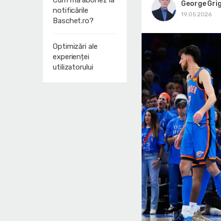
Cum mă abonez la
George Gri
notificările
19.05.2026
Baschet.ro?
Optimizări ale
experienței
utilizatorului