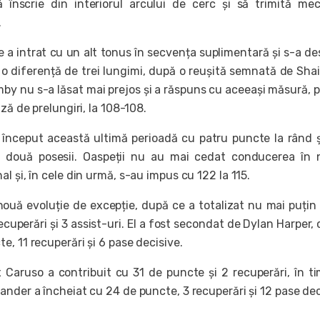
 înscrie din interiorul arcului de cerc și să trimită mec
.
 a intrat cu un alt tonus în secvența suplimentară și s-a de
 o diferență de trei lungimi, după o reușită semnată de Shai
by nu s-a lăsat mai prejos și a răspuns cu aceeași măsură, 
iză de prelungiri, la 108-108.
 început această ultimă perioadă cu patru puncte la rând ș
a două posesii. Oaspeții nu au mai cedat conducerea în 
l și, în cele din urmă, s-au impus cu 122 la 115.
ouă evoluție de excepție, după ce a totalizat nu mai puțin
cuperări și 3 assist-uri. El a fost secondat de Dylan Harper, 
, 11 recuperări și 6 pase decisive.
x Caruso a contribuit cu 31 de puncte și 2 recuperări, în t
nder a încheiat cu 24 de puncte, 3 recuperări și 12 pase dec