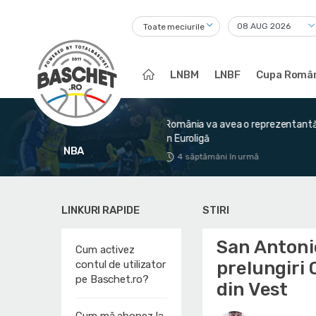
Toate meciurile
LNBM
LNBF
Cupa Român
România va avea o reprezentantă
Victorie mare pentru România în
n Euroligă
fața Greciei
NBA
4 săptămâni în urmă
1 lună în urmă
LINKURI RAPIDE
STIRI
San Antoni
Cum activez
prelungiri 
contul de utilizator
pe Baschet.ro?
din Vest