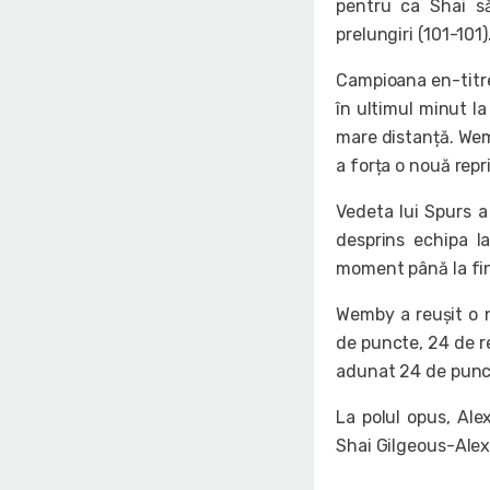
pentru ca Shai să
prelungiri (101-101)
Campioana en-titre
în ultimul minut la
mare distanță. Wem
a forța o nouă repr
Vedeta lui Spurs a
desprins echipa l
moment până la fina
Wemby a reușit o n
de puncte, 24 de re
adunat 24 de puncte
La polul opus, Ale
Shai Gilgeous-Alexa