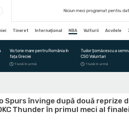
Niciun meci programat pentru dat
iei
Tineret
Internațional
NBA
Vulturii
Acvilele
Tudor Șomăcescu a semnat cu
O nouă plecare de la U-BT
CSO Voluntari
Napoca
1 lună în urmă
1 lună în urmă
o Spurs învinge după două reprize 
OKC Thunder în primul meci al finale