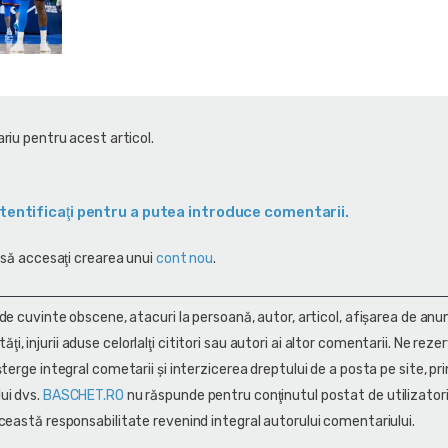
riu pentru acest articol.
tentificaţi pentru a putea introduce comentarii.
 să accesaţi crearea unui
cont nou
.
 de cuvinte obscene, atacuri la persoană, autor, articol, afişarea de anun
alităţi, injurii aduse celorlalţi cititori sau autori ai altor comentarii. Ne rez
terge integral cometarii și interzicerea dreptului de a posta pe site, pri
ui dvs.
BASCHET.RO
nu răspunde pentru conţinutul postat de utilizatori
ceastă responsabilitate revenind integral autorului comentariului.