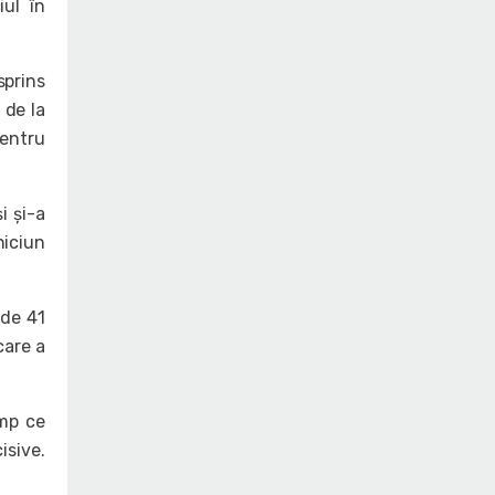
iul în
sprins
 de la
pentru
i și-a
niciun
 de 41
care a
imp ce
isive.