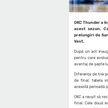
OKC Thunder a înr
acest sezon. C
prelungiri de San
Vest.
După un act inaugu
pentru care evolue
avantaj de șapte l
Diferența de trei p
de final, tabela 
această perioadă și
OKC a reușit să res
final. Cele două e