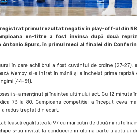
egistrat primul rezultat negativ în play-off-ul din NB
ampioana en-titre a fost învinsă după două repri
 Antonio Spurs, în primul meci al finalei din Conferin
ral în care echilibrul a fost cuvântul de ordine (27-27), 
ază Wemby și-a intrat în mână și a încheiat prima repriză
ungimi (44-51).
osesii s-a menținut și înaintea ultimului act. Cu 12 minute î
indica 73 la 80. Campioana competiției a început ceva ma
 a redus treptat din ecart.
tabilească egalitatea la 97 cu mai puțin de două minute înai
chipe s-au invitat la conducere în ultima parte a actului de