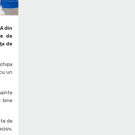
A din
ze de
ța de
echipa
 cu un
nainte
i bine
nte de
cisiv,