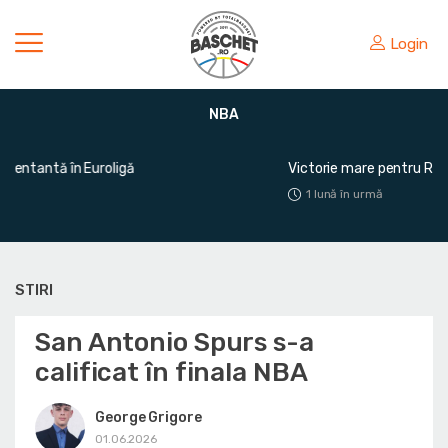
Login
NBA
Victorie mare pentru România în fața Greciei
1 lună în urmă
STIRI
San Antonio Spurs s-a
calificat în finala NBA
George Grigore
01.06.2026