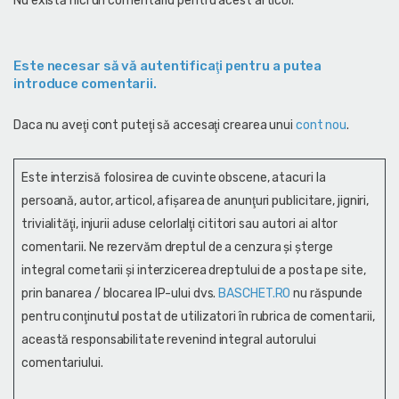
Nu există nici un comentariu pentru acest articol.
Este necesar să vă autentificaţi pentru a putea
introduce comentarii.
Daca nu aveţi cont puteţi să accesaţi crearea unui
cont nou
.
Este interzisă folosirea de cuvinte obscene, atacuri la
persoană, autor, articol, afişarea de anunţuri publicitare, jigniri,
trivialităţi, injurii aduse celorlalţi cititori sau autori ai altor
comentarii. Ne rezervăm dreptul de a cenzura și şterge
integral cometarii și interzicerea dreptului de a posta pe site,
prin banarea / blocarea IP-ului dvs.
BASCHET.RO
nu răspunde
pentru conţinutul postat de utilizatori în rubrica de comentarii,
această responsabilitate revenind integral autorului
comentariului.