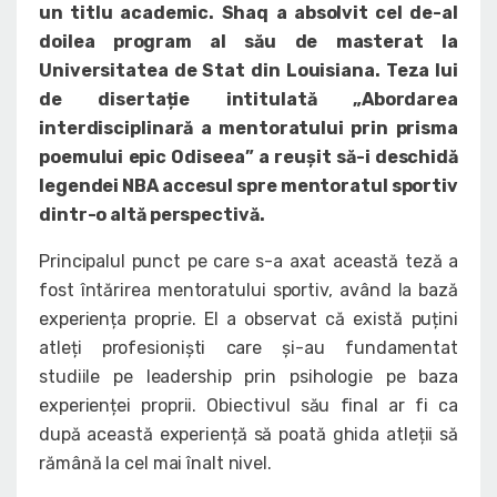
un titlu academic. Shaq a absolvit cel de-al
doilea program al său de masterat la
Universitatea de Stat din Louisiana. Teza lui
de disertație intitulată „Abordarea
interdisciplinară a mentoratului prin prisma
poemului epic Odiseea” a reușit să-i deschidă
legendei NBA accesul spre mentoratul sportiv
dintr-o altă perspectivă.
Principalul punct pe care s-a axat această teză a
fost întărirea mentoratului sportiv, având la bază
experiența proprie. El a observat că există puțini
atleți profesioniști care și-au fundamentat
studiile pe leadership prin psihologie pe baza
experienței proprii. Obiectivul său final ar fi ca
după această experiență să poată ghida atleții să
rămână la cel mai înalt nivel.