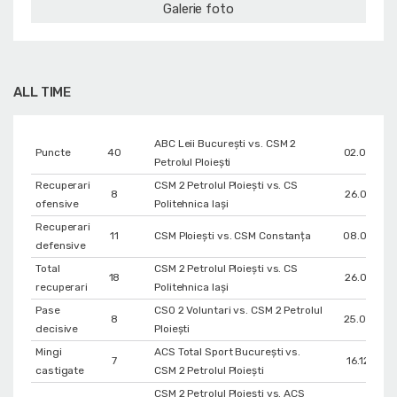
Galerie foto
ALL TIME
ABC Leii București vs. CSM 2
Puncte
40
02.02.202
Petrolul Ploiești
Recuperari
CSM 2 Petrolul Ploiești vs. CS
8
26.01.202
ofensive
Politehnica Iași
Recuperari
11
CSM Ploiești vs. CSM Constanța
08.06.202
defensive
Total
CSM 2 Petrolul Ploiești vs. CS
18
26.01.202
recuperari
Politehnica Iași
Pase
CSO 2 Voluntari vs. CSM 2 Petrolul
8
25.02.202
decisive
Ploiești
Mingi
ACS Total Sport București vs.
7
16.12.202
castigate
CSM 2 Petrolul Ploiești
CSM 2 Petrolul Ploiești vs. ACS