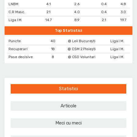
LNBM
4.1
2.6
0.4
4.8
C.R Masc.
2.1
4.0
0.4
3.0
Liga I M.
14.7
8.9
2.1
19.7
Top Statistici
Puncte
40
@ Leii București
Liga I M.
Recuperari
18
@ CSM 2 Ploiești
Liga I M.
Pase decisive
8
@ CSO Voluntari
Liga I M.
Statistici
Articole
Meci cu meci