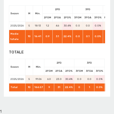
2FG
3FG
Sezon
M
Min.
2FGM
2FGA
2FG%
3FGM
3FGA
3FG%
FTM
2025/2026
5
18:13
1.2
4.6
30.4%
0.0
0.0
0.0%
0.4
Medie
10
16:41
0.9
3.1
22.4%
0.0
0.1
0.0%
1.0
totala
TOTALE
2FG
3FG
Sezon
M
Min.
2FGM
2FGA
2FG%
3FGM
3FGA
3FG%
FTM
2025/2026
5
91:06
6.0
23.0
30.4%
0.0
0.0
0.0%
2.0
Total
10
166:57
9
31
22.4%
0
1
0.0%
10
1