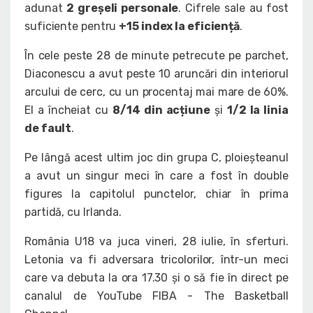
adunat
2 greșeli personale
. Cifrele sale au fost
suficiente pentru
+15 index la eficiență
.
În cele peste 28 de minute petrecute pe parchet,
Diaconescu a avut peste 10 aruncări din interiorul
arcului de cerc, cu un procentaj mai mare de 60%.
El a încheiat cu
8/14 din acțiune
și
1/2 la linia
de fault
.
Pe lângă acest ultim joc din grupa C, ploieșteanul
a avut un singur meci în care a fost în double
figures la capitolul punctelor, chiar în prima
partidă, cu Irlanda.
România U18 va juca vineri, 28 iulie, în sferturi.
Letonia va fi adversara tricolorilor, într-un meci
care va debuta la ora 17.30 și o să fie în direct pe
canalul de YouTube FIBA - The Basketball