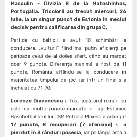
Masculin - Divizia B de la Matoshinhos,
Portugalia. Tricolorii au trecut miercuri, 26
iulie, la un singur punct de Estonia în meciul
decisiv pentru calificarea din grupa C.
Partida cu balticii a avut 10 schimbări la
conducere, „vulturii” fiind mai puțin eficienți pe
perioada celui de-al doilea sfert, când au marcat
doar 9 puncte. Diferența maximă a fost de 11
puncte, România aflându-se la conducere în
majoritatea timpului de joc, iar într-un final s-a
încheiat cu 71-70.
Lorenzo Diaconescu
a fost jucătorul român cu
cele mai multe puncte marcate în fața Estoniei.
Baschetbalistul lui CSM Petrolul Ploiești a adăugat
17 puncte, 8 recuperări (7 ofensive)
și
a
pierdut în 3 rânduri posesia
, iar pe lângă asta a