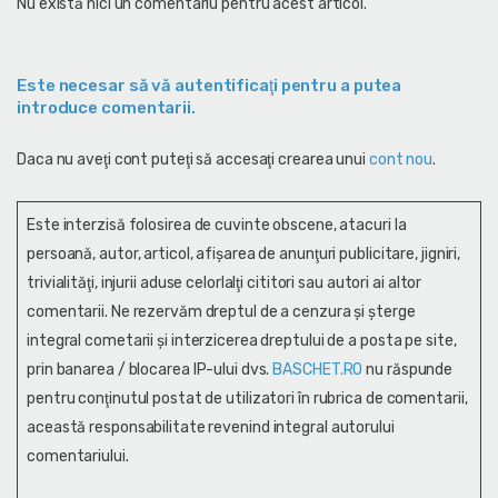
Nu există nici un comentariu pentru acest articol.
Este necesar să vă autentificaţi pentru a putea
introduce comentarii.
Daca nu aveţi cont puteţi să accesaţi crearea unui
cont nou
.
Este interzisă folosirea de cuvinte obscene, atacuri la
persoană, autor, articol, afişarea de anunţuri publicitare, jigniri,
trivialităţi, injurii aduse celorlalţi cititori sau autori ai altor
comentarii. Ne rezervăm dreptul de a cenzura și şterge
integral cometarii și interzicerea dreptului de a posta pe site,
prin banarea / blocarea IP-ului dvs.
BASCHET.RO
nu răspunde
pentru conţinutul postat de utilizatori în rubrica de comentarii,
această responsabilitate revenind integral autorului
comentariului.