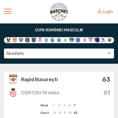
Login
CUPA ROMÂNIEI MASCULIN
Rezultate
63
Rapid București
61
CSM CSU Oradea
Final
1
2
3
4
T
Rapid
15
19
11
18
63