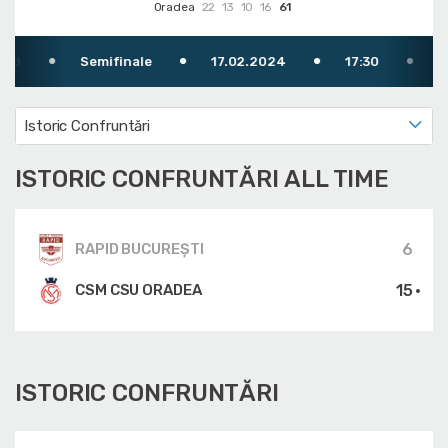
Oradea
22
13
10
16
61
Semifinale
17.02.2024
17:30
TV: F
Istoric Confruntări
ISTORIC CONFRUNTĂRI ALL TIME
6
RAPID BUCUREȘTI
15
CSM CSU ORADEA
ISTORIC CONFRUNTĂRI