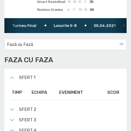
Smart Basketball
10
10
8
7
35
Rookies Oradea
6
7
13
12
38
Turneu final
Locurile 5-8
05.06.2021
10
Fază cu Fază
FAZA CU FAZA
SFERT 1
TIMP
ECHIPA
EVENIMENT
SCOR
SFERT 2
SFERT 3
SFERT 4