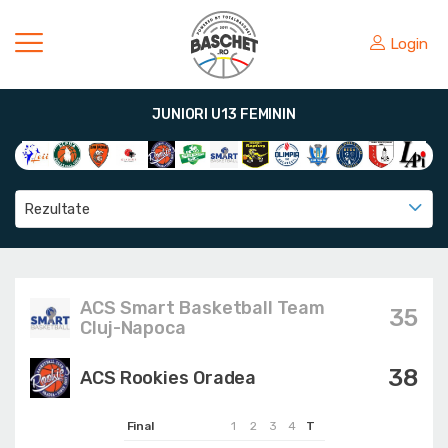
Login
JUNIORI U13 FEMININ
Rezultate
ACS Smart Basketball Team
35
Cluj-Napoca
38
ACS Rookies Oradea
Final
1
2
3
4
T