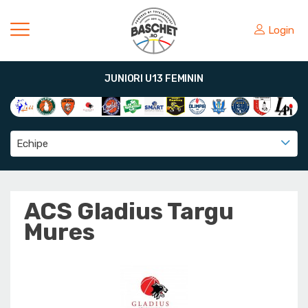
Login
JUNIORI U13 FEMININ
Echipe
ACS Gladius Targu
Mures