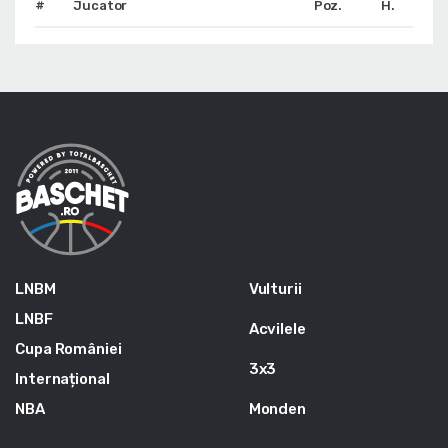
#
Jucator
Poz.
H.
LNBM
Vulturii
LNBF
Acvilele
Cupa României
3x3
Internațional
NBA
Monden