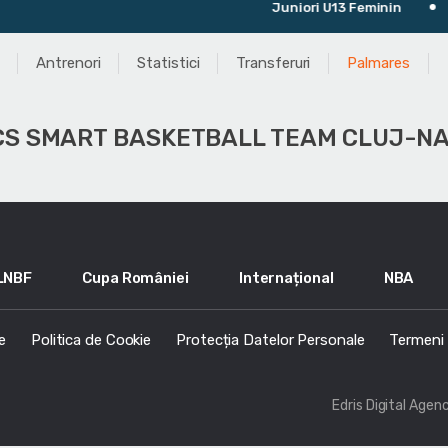
Juniori U13 Feminin
Ul
Antrenori
Statistici
Transferuri
Palmares
CS SMART BASKETBALL TEAM CLUJ-N
LNBF
Cupa României
Internațional
NBA
e
Politica de Cookie
Protecția Datelor Personale
Termeni s
Edris Digital Agen