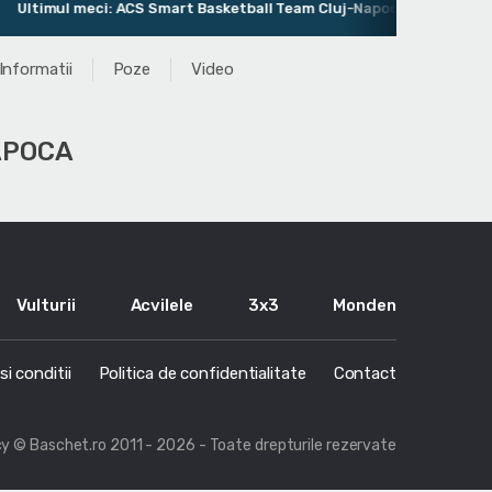
timul meci: ACS Smart Basketball Team Cluj-Napoca 59 - 42 CS BBB
Informatii
Poze
Video
APOCA
Vulturii
Acvilele
3x3
Monden
i conditii
Politica de confidentialitate
Contact
cy
© Baschet.ro 2011 - 2026 - Toate drepturile rezervate