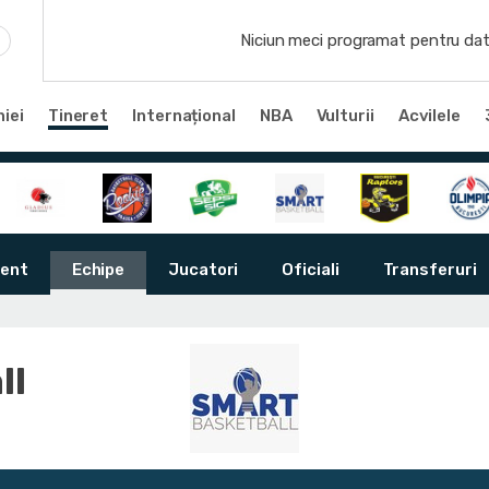
Niciun meci programat pentru dat
iei
Tineret
Internațional
NBA
Vulturii
Acvilele
ent
Echipe
Jucatori
Oficiali
Transferuri
ll