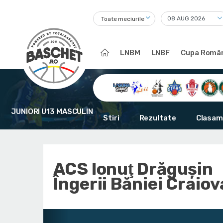
Toate meciurile
LNBM
LNBF
Cupa Român
JUNIORI U13 MASCULIN
Stiri
Rezultate
Clasam
ACS Ionuţ Drăguşin
Îngerii Băniei Craiov