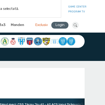
GAME CENTER
a selectată.
PROGRAM TV
3x3
Monden
Exclusiv
Login
l meci: CSS Târgu Jiu 61 - 62 ACS Ionuţ Drăguşin Îngerii Băniei Craio