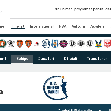
Niciun meci programat pentru dat
iei
Tineret
Internațional
NBA
Vulturii
Acvilele
ent
Echipe
Jucatori
Oficiali
Transferuri
a
Juniori U13 Masculin
Ultimu