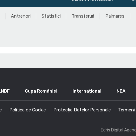
Antrenori
Statistici
Transferuri
Palmares
LNBF
Cupa României
Internațional
NBA
e
Politica de Cookie
Protecția Datelor Personale
Termeni s
Edris Digital Agen