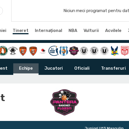
Niciun meci programat pentru dat
iei
Tineret
Internațional
NBA
Vulturii
Acvilele
ent
Echipe
Jucatori
Oficiali
Transferuri
t
Juniori U13 Masculin