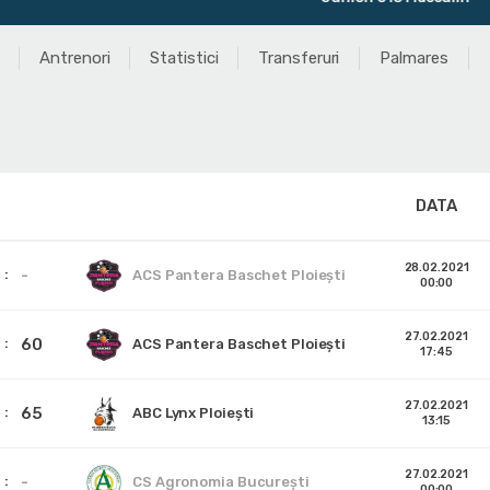
Antrenori
Statistici
Transferuri
Palmares
DATA
28.02.2021
-
ACS Pantera Baschet Ploiești
00:00
27.02.2021
60
ACS Pantera Baschet Ploiești
17:45
27.02.2021
65
ABC Lynx Ploiești
13:15
27.02.2021
-
CS Agronomia București
00:00