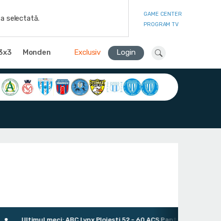
GAME CENTER
a selectată.
PROGRAM TV
3x3
Monden
Exclusiv
Login
Ultimul meci: ABC Lynx Ploiești 52 - 60 ACS Pantera Baschet Ploie