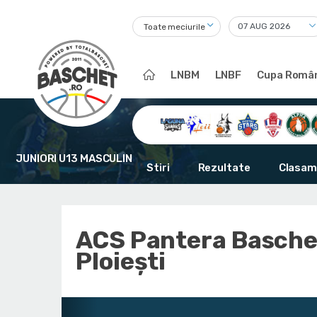
Toate meciurile
LNBM
LNBF
Cupa Român
JUNIORI U13 MASCULIN
Stiri
Rezultate
Clasam
ACS Pantera Basche
Ploiești