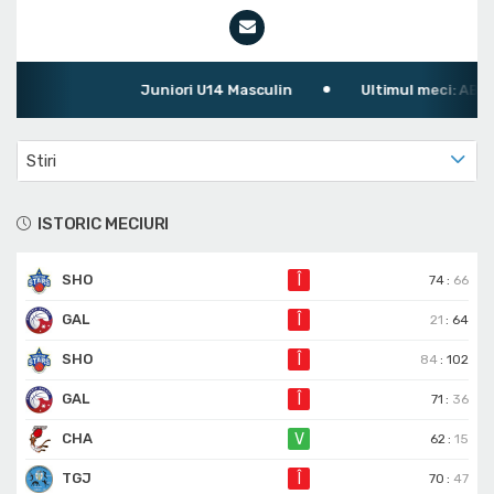
Juniori U14 Masculin
Ultimul meci: ABC Sh
Stiri
ISTORIC MECIURI
SHO
Î
74
:
66
GAL
Î
21
:
64
SHO
Î
84
:
102
GAL
Î
71
:
36
CHA
V
62
:
15
TGJ
Î
70
:
47