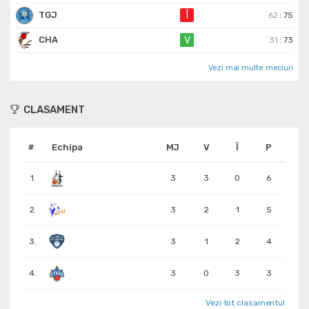
TGJ
Î
62
:
75
CHA
V
31
:
73
Vezi mai multe meciuri
CLASAMENT
#
Echipa
MJ
V
Î
P
1.
3
3
0
6
2.
3
2
1
5
3.
3
1
2
4
4.
3
0
3
3
Vezi tot clasamentul