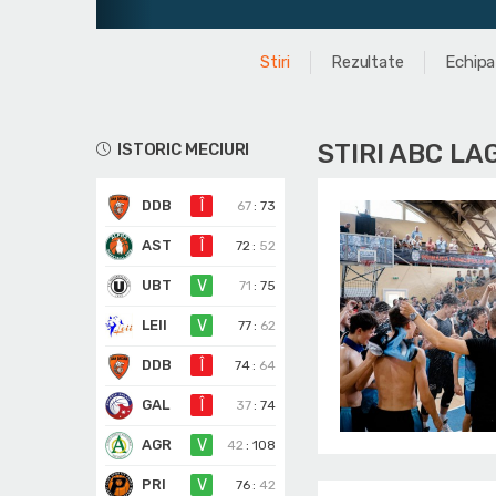
Stiri
Rezultate
Echipa
STIRI ABC L
ISTORIC MECIURI
DDB
Î
67
:
73
AST
Î
72
:
52
UBT
V
71
:
75
LEII
V
77
:
62
DDB
Î
74
:
64
GAL
Î
37
:
74
AGR
V
42
:
108
PRI
V
76
:
42