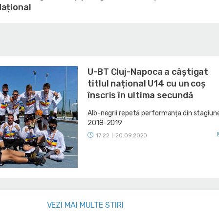
ațional
U-BT Cluj-Napoca a câștigat
titlul național U14 cu un coș
înscris în ultima secundă
Alb-negrii repetă performanța din stagiun
2018-2019
17:22
20.09.2020
|
VEZI MAI MULTE STIRI