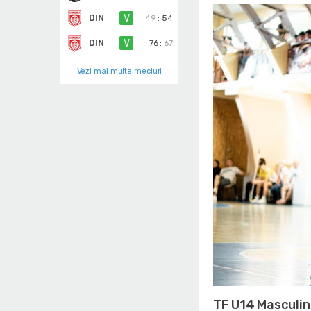
DIN
V
49
:
54
DIN
V
76
:
67
Vezi mai multe meciuri
TF U14 Masculin