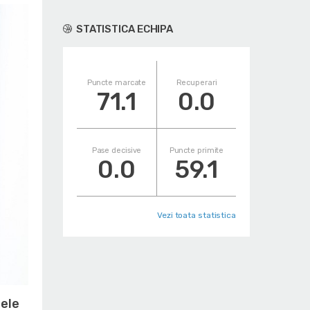
STATISTICA ECHIPA
Puncte marcate
Recuperari
71.1
0.0
Pase decisive
Puncte primite
0.0
59.1
Vezi toata statistica
tele