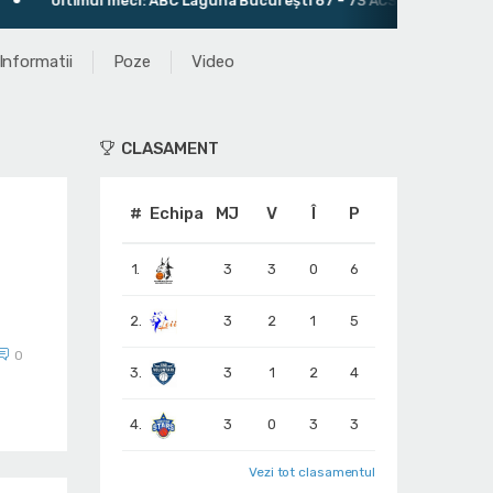
ltimul meci: ABC Laguna București 67 - 73 ACS Dan Dacian Bucureşt
Informatii
Poze
Video
CLASAMENT
#
Echipa
MJ
V
Î
P
1.
3
3
0
6
2.
3
2
1
5
0
3.
3
1
2
4
4.
3
0
3
3
Vezi tot clasamentul