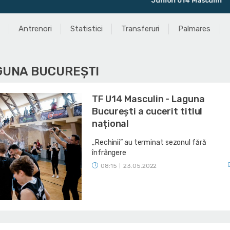
Juniori U14 Masculin
U
Antrenori
Statistici
Transferuri
Palmares
AGUNA BUCUREȘTI
TF U14 Masculin - Laguna
București a cucerit titlul
național
„Rechinii” au terminat sezonul fără
înfrângere
08:15
23.05.2022
|