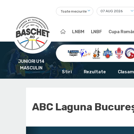
Toate meciurile
LNBM
LNBF
Cupa Român
JUNIORI U14
MASCULIN
Stiri
Rezultate
Clasam
ABC Laguna Bucureș