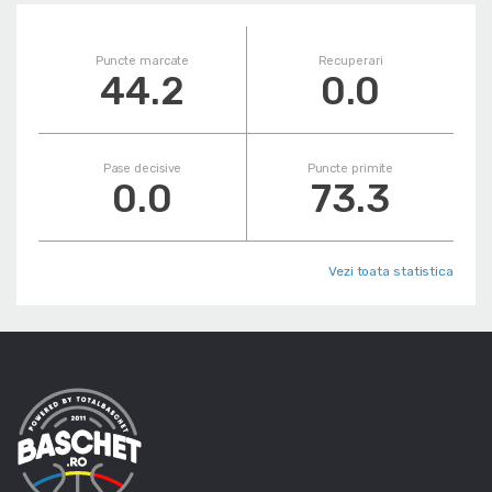
Puncte marcate
Recuperari
44.2
0.0
Pase decisive
Puncte primite
0.0
73.3
Vezi toata statistica