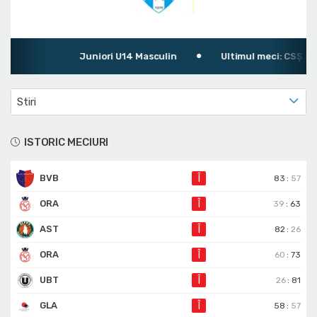
Juniori U14 Masculin
Ultimul meci: CSȘ Braș
Stiri
ISTORIC MECIURI
BVB
Î
83
:
57
ORA
Î
39
:
63
AST
Î
82
:
26
ORA
Î
60
:
73
UBT
Î
26
:
81
GLA
Î
58
:
57