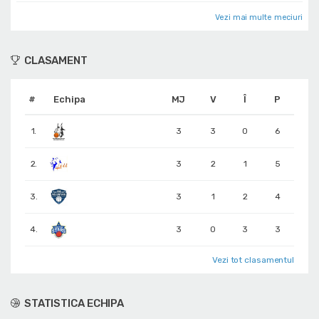
Vezi mai multe meciuri
CLASAMENT
#
Echipa
MJ
V
Î
P
1.
3
3
0
6
2.
3
2
1
5
3.
3
1
2
4
4.
3
0
3
3
Vezi tot clasamentul
STATISTICA ECHIPA