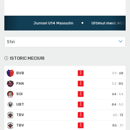
Juniori U14 Masculin
Ultimul meci: ACS Gla
Stiri
ISTORIC MECIURI
BVB
Î
59
:
68
PAN
Î
53
:
85
SOI
Î
64
:
54
UBT
Î
84
:
50
TBV
Î
60
:
72
TBV
Î
85
:
37