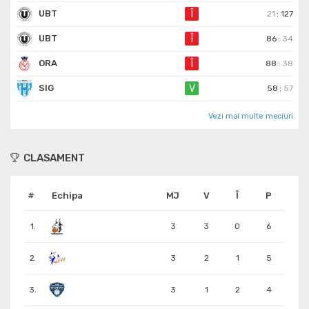
UBT
Î
21
:
127
UBT
Î
86
:
34
ORA
Î
88
:
38
SIG
V
58
:
57
Vezi mai multe meciuri
CLASAMENT
#
Echipa
MJ
V
Î
P
1.
3
3
0
6
2.
3
2
1
5
3.
3
1
2
4