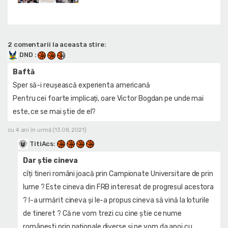
2 comentarii la aceasta stire:
DND
:
Baftă
Sper să-i reușească experienta americană
Pentru cei foarte implicați, oare Victor Bogdan pe unde mai
este, ce se mai știe de el?
cu 4 ani în urmă (13.08.2021)
TitiAcs
:
Dar știe cineva
cîți tineri români joacă prin Campionate Universitare de prin
lume ? Este cineva din FRB interesat de progresul acestora
? I-a urmărit cineva și le-a propus cineva să vină la loturile
de tineret ? Că ne vom trezi cu cine știe ce nume
românești prin naționale diverse și ne vom da apoi cu