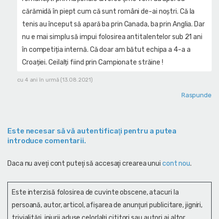
cărămidă în piept cum că sunt români de-ai noștri. Că la
tenis au început să apară ba prin Canada, ba prin Anglia. Dar
nu e mai simplu să impui folosirea antitalentelor sub 21 ani
în competiția internă. Că doar am bătut echipa a 4-a a
Croației. Ceilalți fiind prin Campionate străine !
cu 4 ani în urmă (13.08.2021)
Raspunde
Este necesar să vă autentificaţi pentru a putea
introduce comentarii.
Daca nu aveţi cont puteţi să accesaţi crearea unui
cont nou
.
Este interzisă folosirea de cuvinte obscene, atacuri la
persoană, autor, articol, afişarea de anunţuri publicitare, jigniri,
trivialităţi, injurii aduse celorlalţi cititori sau autori ai altor