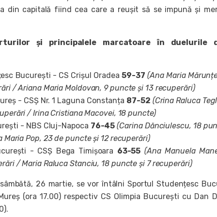
a din capitală fiind cea care a reușit să se impună și me
rturilor și principalele marcatoare în duelurile 
esc București - CS Crișul Oradea
59-37
(Ana Maria Mărunțe
ări / Ariana Maria Moldovan, 9 puncte și 13 recuperări)
ureș - CSȘ Nr. 1 Laguna Constanța
87-52
(Crina Raluca Tegl
uperări / Irina Cristiana Macovei, 18 puncte)
urești - NBS Cluj-Napoca
76-45
(Carina Dănciulescu, 18 pun
ia Maria Pop, 23 de puncte și 12 recuperări)
curești - CSȘ Bega Timișoara
63-55
(Ana Manuela Mane
rări / Maria Raluca Stanciu, 18 puncte și 7 recuperări)
 sâmbătă, 26 martie, se vor întâlni Sportul Studențesc Buc
Mureș (ora 17.00) respectiv CS Olimpia București cu Dan 
0).