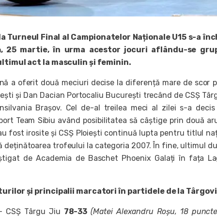
la Turneul Final al Campionatelor Naționale U15 s-a în
, 25 martie, în urma acestor jocuri aflându-se grup
ultimul act la masculin și feminin.
nă a oferit două meciuri decise la diferență mare de scor 
rești și Dan Dacian Portocaliu București trecând de CSȘ Târ
silvania Brașov. Cel de-al treilea meci al zilei s-a deci
Sport Team Sibiu având posibilitatea să câștige prin două ar
au fost irosite și CSȘ Ploiești continuă lupta pentru titlul naț
 deținătoarea trofeului la categoria 2007. În fine, ultimul du
âștigat de Academia de Baschet Phoenix Galați în fața L
urilor și principalii marcatori în partidele de la Târgov
 - CSȘ Târgu Jiu
78-33
(Matei Alexandru Roșu, 18 puncte