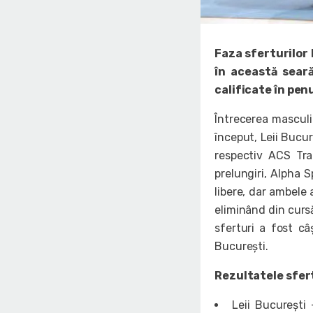
Faza sferturilor 
în această seară
calificate în pen
Întrecerea masculi
început, Leii Bucu
respectiv ACS Tran
prelungiri, Alpha 
libere, dar ambele 
eliminând din cursă
sferturi a fost c
București.
Rezultatele sfert
Leii București