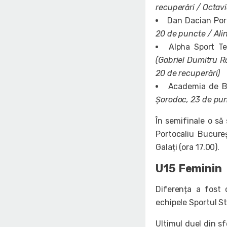
recuperări / Octav
Dan Dacian Por
20 de puncte / Alin
Alpha Sport T
(Gabriel Dumitru R
20 de recuperări)
Academia de B
Șorodoc, 23 de punc
În semifinale o să
Portocaliu Bucure
Galați (ora 17.00).
U15 Feminin
Diferența a fost c
echipele Sportul S
Ultimul duel din s