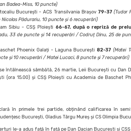
ian Badea-Miss, 10 puncte)
tocaliu București - ACS Transilvania Brașov
79-37
(Tudor 
 Nicolas Pădurariu, 10 puncte și 6 recuperări)
eam Sibiu - CSȘ Ploiești
66-67, după o repriză de prelu
adu, 33 de puncte și 14 recuperări / Codruț Dinu, 25 de pun
aschet Phoenix Galați - Laguna București
82-37
(Matei T
te și 10 recuperări / Matei Lucaci, 8 puncte și 7 recuperări)
 se întâlnească sâmbătă, 26 martie, Leii București cu Dan 
ști (ora 15.00) și CSȘ Ploiești cu Academia de Baschet P
lară în primele trei partide, obținând calificarea în semi
tudențesc București, Gladius Târgu Mureș și CS Olimpia Bucur
ferturi le-a adus față în față pe Dan Dacian București și CS