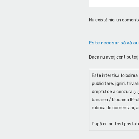
Nu există nici un comenta
Este necesar să vă au
Daca nu aveţi cont puteţi
Este interzisă folosirea
publicitare, jigniri, trivi
dreptul de a cenzura și ş
banarea / blocarea IP-ul
rubrica de comentarii, a
După ce au fost postate