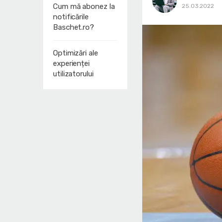
Cum mă abonez la
25.03.2022
notificările
Baschet.ro?
Optimizări ale
experienței
utilizatorului