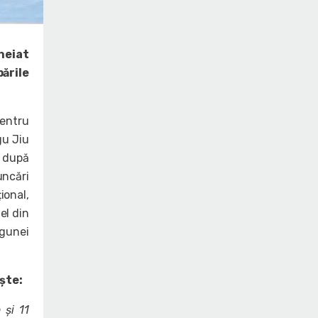
cheiat
ările
pentru
gu Jiu
s după
uncări
ional,
el din
agunei
iște:
 și 11