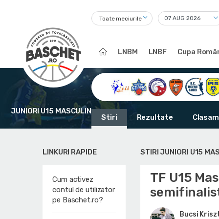
Toate meciurile
LNBM
LNBF
Cupa Român
JUNIORI U15 MASCULIN
Stiri
Rezultate
Clasam
LINKURI RAPIDE
STIRI JUNIORI U15 MA
TF U15 Mas
Cum activez
semifinalis
contul de utilizator
pe Baschet.ro?
Bucsi Krisz