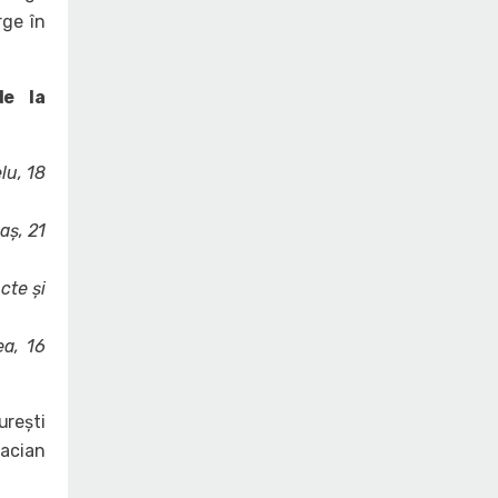
rge în
de la
lu, 18
aș, 21
cte și
a, 16
urești
Dacian