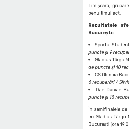
Timișoara, grupare
penultimul act.
Rezultatele sfe
București:
Sportul Studenț
puncte și 9 recuper
Gladius Târgu M
de puncte și 10 rec
CS Olimpia Buc
6 recuperări / Silv
Dan Dacian Bu
puncte și 18 recupe
În semifinalele de
cu Gladius Târgu 
București (ora 19.0