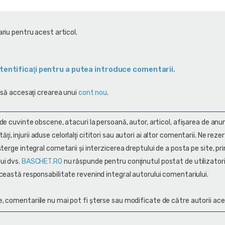
riu pentru acest articol.
tentificaţi pentru a putea introduce comentarii.
 să accesaţi crearea unui
cont nou
.
 de cuvinte obscene, atacuri la persoană, autor, articol, afişarea de anun
alităţi, injurii aduse celorlalţi cititori sau autori ai altor comentarii. Ne rez
terge integral cometarii și interzicerea dreptului de a posta pe site, pri
ui dvs.
BASCHET.RO
nu răspunde pentru conţinutul postat de utilizatori
ceastă responsabilitate revenind integral autorului comentariului.
, comentariile nu mai pot fi șterse sau modificate de către autorii ace