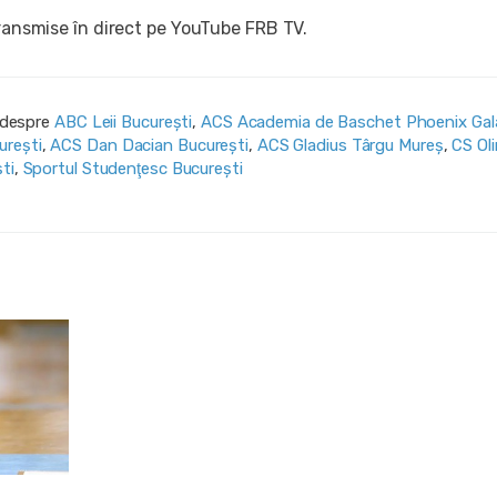
transmise în direct pe YouTube FRB TV.
i despre
ABC Leii București
,
ACS Academia de Baschet Phoenix Gala
ureşti
,
ACS Dan Dacian Bucureşti
,
ACS Gladius Târgu Mureș
,
CS Ol
ti
,
Sportul Studenţesc Bucureşti