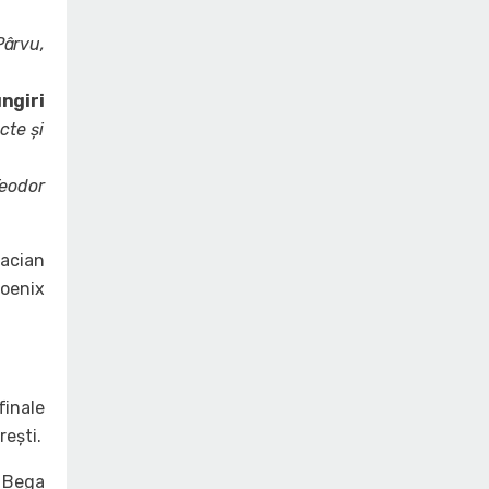
Pârvu,
ngiri
cte și
eodor
Dacian
hoenix
finale
ești.
Ș Bega