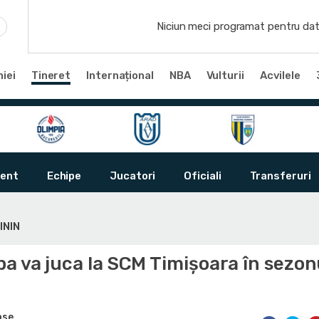
Niciun meci programat pentru dat
iei
Tineret
Internațional
NBA
Vulturii
Acvilele
ent
Echipe
Jucatori
Oficiali
Transferuri
ININ
a va juca la SCM Timișoara în sezon
0
ase