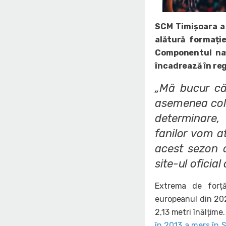
SCM Timișoara a
alătură formați
Componentul nați
încadrează în re
„Mă bucur că
asemenea cole
determinare,
fanilor vom a
acest sezon c
site-ul oficial
Extrema de forță
europeanul din 2021
2,13 metri înălțime
în 2013 a mers în 