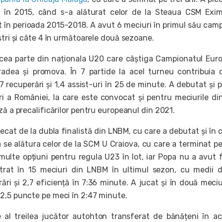
că în 2015, când s-a alăturat celor de la Steaua CSM Exi
t în perioada 2015-2018. A avut 6 meciuri în primul său cam
ștri și câte 4 în următoarele două sezoane.
ăcea parte din naționala U20 care câștiga Campionatul Eur
radea și promova. În 7 partide la acel turneu contribuia 
 recuperări și 1,4 assist-uri în 25 de minute. A debutat și 
ri a României, la care este convocat și pentru meciurile di
ză a precalificărilor pentru europeanul din 2021.
lecat de la dubla finalistă din LNBM, cu care a debutat și în 
 se alătura celor de la SCM U Craiova, cu care a terminat pe
 multe opțiuni pentru regula U23 în lot, iar Popa nu a avut 
trat în 15 meciuri din LNBM în ultimul sezon, cu medii 
ări și 2,7 eficiență în 7:36 minute. A jucat și în două meciu
2,5 puncte pe meci în 2:47 minute.
al treilea jucător autohton transferat de bănățeni în a