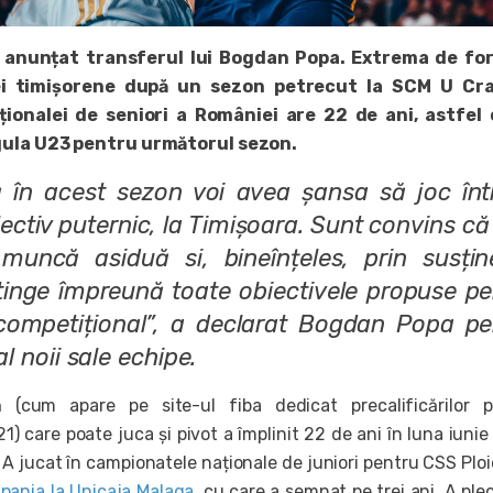
 anunțat transferul lui Bogdan Popa. Extrema de for
ei timișorene după un sezon petrecut la SCM U Cra
onalei de seniori a României are 22 de ani, astfel 
gula U23 pentru următorul sezon.
 în acest sezon voi avea șansa să joc înt
ctiv puternic, la Timișoara. Sunt convins că
 muncă asiduă si, bineînțeles, prin susțin
tinge împreună toate obiectivele propuse pe
ompetițional”
, a declarat Bogdan Popa pe
 al noii sale echipe.
 (cum apare pe site-ul fiba dedicat precalificărilor p
) care poate juca și pivot a împlinit 22 de ani în luna iunie 
. A jucat în campionatele naționale de juniori pentru CSS Ploie
Spania la Unicaja Malaga
, cu care a semnat pe trei ani. A ple