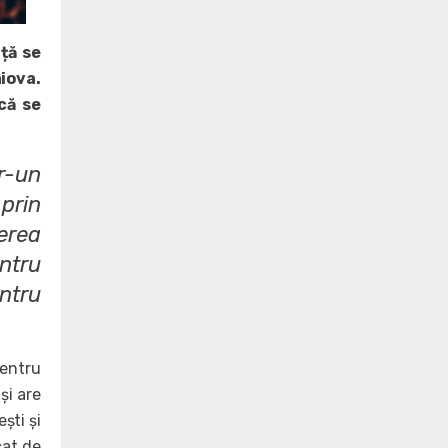
ță se
iova.
că se
r-un
 prin
erea
ntru
ntru
entru
și are
ști și
cat de