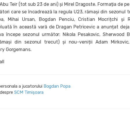
bu Teir (tot sub 23 de ani) și Mirel Dragoste. Formația de p
cători care se încadrează la regula U23, rămași din sezonul t
a, Mihai Ursan, Bogdan Penciu, Cristian Mocrițchi și R
eluată în această vară de Dragan Petricevic a anunțat deja
 va începe sezonul următor: Nikola Pesakovic, Sherwood 
ămași din sezonul trecut) și nou-veniții Adam Mirkovic
ury Gorgemans.
all
personala a jucatorului
Bogdan Popa
i despre
SCM Timișoara