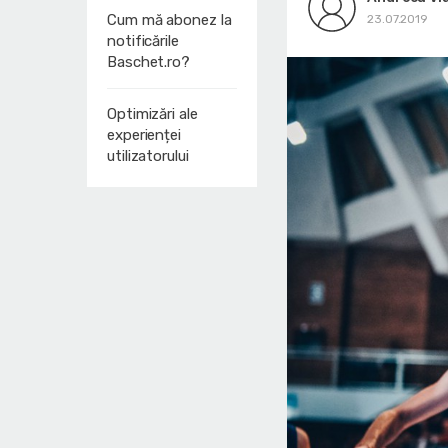
Cum mă abonez la
23.07.2019
notificările
Baschet.ro?
Optimizări ale
experienței
utilizatorului