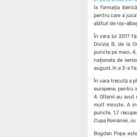
la formația iberi
pentru care a juca
alături de roș-alba
În vara lui 2017 f
Divizia B, de la O
puncte pe meci, 4,7
naționala de senio
august, în a 3-a fa
În vara trecută a p
europene, pentru a
4. Oltenii au avut
mult minute. A in
puncte, 1,7 recuper
Cupa României, cu 
Bogdan Popa este 