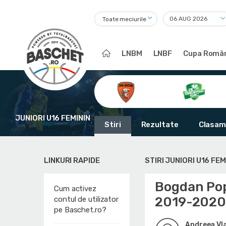
Toate meciurile
LNBM
LNBF
Cupa Român
JUNIORI U16 FEMININ
Stiri
Rezultate
Clasam
LINKURI RAPIDE
STIRI JUNIORI U16 FEM
Bogdan Pop
Cum activez
2019-202
contul de utilizator
pe Baschet.ro?
Andreea Vl