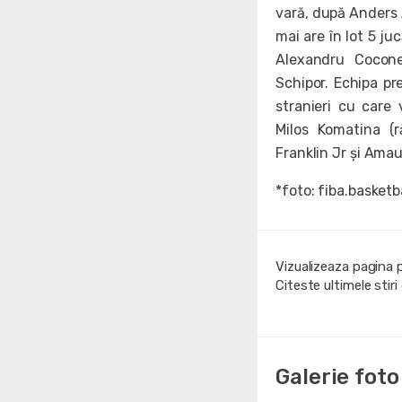
vară, după Anders A
mai are în lot 5 ju
Alexandru Cocone
Schipor. Echipa pr
stranieri cu care
Milos Komatina (r
Franklin Jr și Ama
*foto: fiba.basketb
Vizualizeaza pagina 
Citeste ultimele stir
Galerie foto