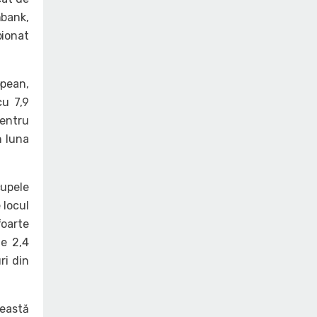
mbank,
pionat
opean,
cu 7,9
pentru
n luna
cupele
 locul
foarte
de 2,4
ri din
ceastă