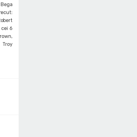
e Bega
recut:
obert
 cei 6
Brown,
, Troy