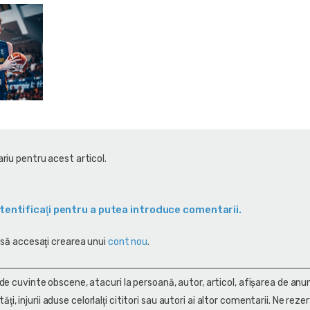
riu pentru acest articol.
tentificaţi pentru a putea introduce comentarii.
 să accesaţi crearea unui
cont nou
.
 de cuvinte obscene, atacuri la persoană, autor, articol, afişarea de anun
alităţi, injurii aduse celorlalţi cititori sau autori ai altor comentarii. Ne rez