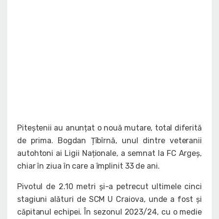
Piteștenii au anunțat o nouă mutare, total diferită
de prima. Bogdan Țîbîrnă, unul dintre veteranii
autohtoni ai Ligii Naționale, a semnat la FC Argeș,
chiar în ziua în care a împlinit 33 de ani.
Pivotul de 2.10 metri și-a petrecut ultimele cinci
stagiuni alături de SCM U Craiova, unde a fost și
căpitanul echipei. În sezonul 2023/24, cu o medie