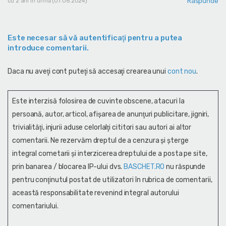
Raspunde
cu 2 ani în urmă (07.06.2024)
Este necesar să vă autentificaţi pentru a putea
introduce comentarii.
Daca nu aveţi cont puteţi să accesaţi crearea unui
cont nou
.
Este interzisă folosirea de cuvinte obscene, atacuri la
persoană, autor, articol, afişarea de anunţuri publicitare, jigniri,
trivialităţi, injurii aduse celorlalţi cititori sau autori ai altor
comentarii. Ne rezervăm dreptul de a cenzura și şterge
integral cometarii și interzicerea dreptului de a posta pe site,
prin banarea / blocarea IP-ului dvs.
BASCHET.RO
nu răspunde
pentru conţinutul postat de utilizatori în rubrica de comentarii,
această responsabilitate revenind integral autorului
comentariului.