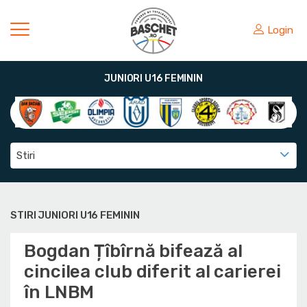
Login
JUNIORI U16 FEMININ
Stiri
STIRI JUNIORI U16 FEMININ
Bogdan Țîbîrnă bifează al
cincilea club diferit al carierei
în LNBM