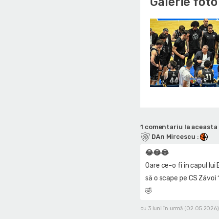
Galerie foto
1 comentariu la aceasta 
DAn Mircescu
:
😂😂😂
Oare ce-o fi în capul lui
să o scape pe CS Zăvoi 
🤣
cu 3 luni în urmă (02.05.2026)