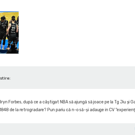
stire:
 Bryn Forbes, după ce a câștigat NBA să ajungă să joace pe la Tg Jiu și Ga
1848 de la retrogradare? Pun pariu că n-o să-și adauge in CV “experien