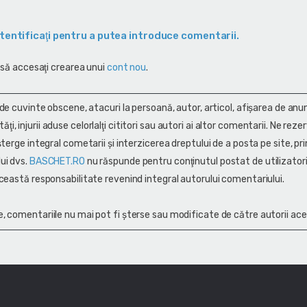
tentificaţi pentru a putea introduce comentarii.
 să accesaţi crearea unui
cont nou
.
 de cuvinte obscene, atacuri la persoană, autor, articol, afişarea de anun
alităţi, injurii aduse celorlalţi cititori sau autori ai altor comentarii. Ne rez
terge integral cometarii și interzicerea dreptului de a posta pe site, pri
ui dvs.
BASCHET.RO
nu răspunde pentru conţinutul postat de utilizatori
ceastă responsabilitate revenind integral autorului comentariului.
, comentariile nu mai pot fi șterse sau modificate de către autorii ace