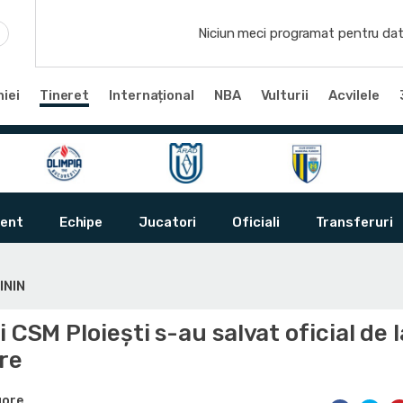
Niciun meci programat pentru dat
iei
Tineret
Internațional
NBA
Vulturii
Acvilele
ent
Echipe
Jucatori
Oficiali
Transferuri
ININ
i CSM Ploiești s-au salvat oficial de l
re
gore