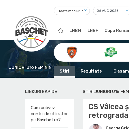
Toate meciurile
LNBM
LNBF
Cupa Român
JUNIORI U16 FEMININ
Stiri
Rezultate
Clasam
LINKURI RAPIDE
STIRI JUNIORI U16 FEM
CS Vâlcea ș
Cum activez
retrograda
contul de utilizator
pe Baschet.ro?
George Gri