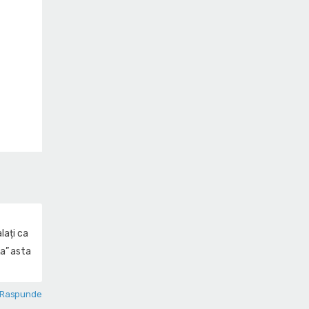
lați ca
ța” asta
Raspunde