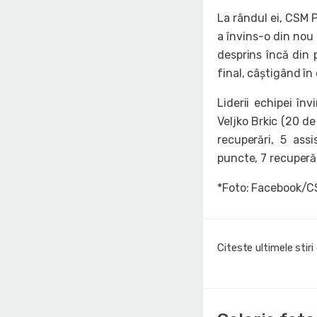
La rândul ei, CSM 
a învins-o din nou
desprins încă din 
final, câștigând în
Liderii echipei în
Veljko Brkic (20 de
recuperări, 5 assi
puncte, 7 recuperăr
*Foto: Facebook/C
Citeste ultimele stir