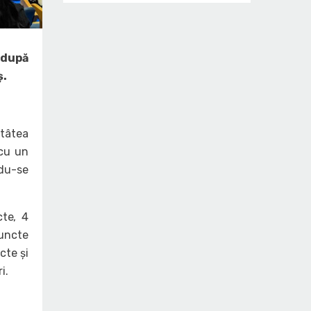
, după
ș.
atâtea
 cu un
ndu-se
cte, 4
puncte
cte și
i.