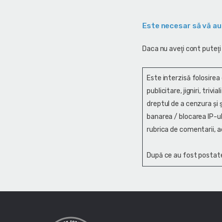
Este necesar să vă au
Daca nu aveţi cont puteţi
Este interzisă folosirea
publicitare, jigniri, trivi
dreptul de a cenzura și ş
banarea / blocarea IP-ul
rubrica de comentarii, a
După ce au fost postate