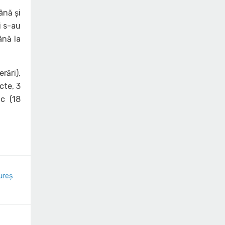
ână și
i s-au
ână la
rări),
cte, 3
ic (18
ureș