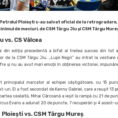
Petrolul Ploiești s-au salvat oficial de la retrogradare
minimul de meciuri, de CSM Târgu Jiu și CSM Târgu Mure
u vs. CS Vâlcea
 din ediția precedentă a bifat al treilea succes din tot 
lor de la CSM Târgu Jiu. „Lupii Negri” au intrat la vestiare
fre și nu au avut mari emoții în obținerea victoriei, impunâ
t principalul marcator al echipei câștigătoare, cu 15 pun
ist-uri. El a fost secondat de Kenny Gabriel, care a reușit 13 
 partea cealaltă, Mihai Cârcoană a ieșit la rampă cu 21 de pun
arcus Evans a adunat 20 de puncte, 7 recuperări și 4 assist-ur
 Ploiești vs. CSM Târgu Mureș