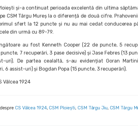
Ploiești și-a continuat perioada excelentă din ultima săptăm
 pe CSM Târgu Mureș la o diferență de două cifre. Prahoveni
primul sfert la 12 puncte și nu au mai cedat conducerea p
 cele din urmă cu 89-79.
vingătoare au fost Kenneth Cooper (22 de puncte, 5 recupe
 puncte, 7 recuperări, 3 pase decisive) și Jase Febres (13 pun
st-uri). De partea cealaltă, s-au evidențiat Goran Martin
i, 6 assist-uri) și Bogdan Popa (15 puncte, 3 recuperări).
S Vâlcea 1924
i despre
CS Vâlcea 1924
,
CSM Ploiești
,
CSM Târgu Jiu
,
CSM Târgu M