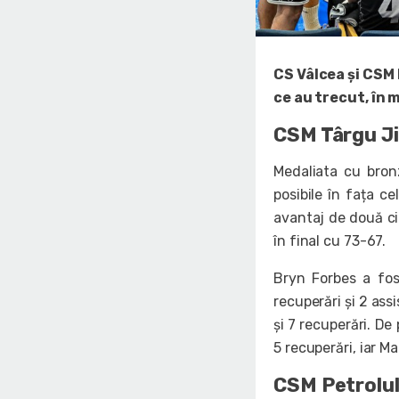
CS Vâlcea și CSM 
ce au trecut, în 
CSM Târgu Ji
Medaliata cu bronz
posibile în fața ce
avantaj de două ci
în final cu 73-67.
Bryn Forbes a fos
recuperări și 2 ass
și 7 recuperări. De
5 recuperări, iar M
CSM Petrolul