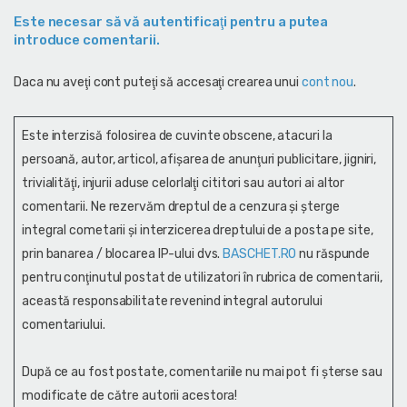
Este necesar să vă autentificaţi pentru a putea
introduce comentarii.
Daca nu aveţi cont puteţi să accesaţi crearea unui
cont nou
.
Este interzisă folosirea de cuvinte obscene, atacuri la
persoană, autor, articol, afişarea de anunţuri publicitare, jigniri,
trivialităţi, injurii aduse celorlalţi cititori sau autori ai altor
comentarii. Ne rezervăm dreptul de a cenzura și şterge
integral cometarii și interzicerea dreptului de a posta pe site,
prin banarea / blocarea IP-ului dvs.
BASCHET.RO
nu răspunde
pentru conţinutul postat de utilizatori în rubrica de comentarii,
această responsabilitate revenind integral autorului
comentariului.
După ce au fost postate, comentariile nu mai pot fi șterse sau
modificate de către autorii acestora!