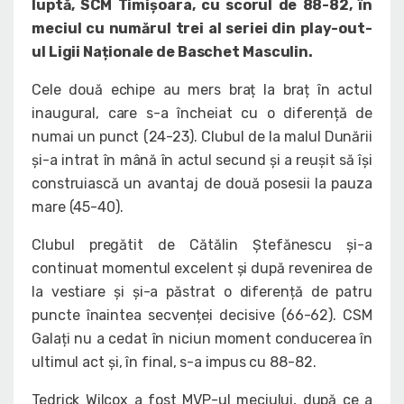
luptă, SCM Timișoara, cu scorul de 88-82, în
meciul cu numărul trei al seriei din play-out-
ul Ligii Naționale de Baschet Masculin.
Cele două echipe au mers braț la braț în actul
inaugural, care s-a încheiat cu o diferență de
numai un punct (24-23). Clubul de la malul Dunării
și-a intrat în mână în actul secund și a reușit să își
construiască un avantaj de două posesii la pauza
mare (45-40).
Clubul pregătit de Cătălin Ștefănescu și-a
continuat momentul excelent și după revenirea de
la vestiare și și-a păstrat o diferență de patru
puncte înaintea secvenței decisive (66-62). CSM
Galați nu a cedat în niciun moment conducerea în
ultimul act și, în final, s-a impus cu 88-82.
Tedrick Wilcox a fost MVP-ul meciului, după ce a