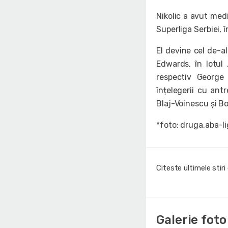
Nikolic a avut medi
Superliga Serbiei, î
El devine cel de-a
Edwards, în lotul
respectiv George
înțelegerii cu antr
Blaj-Voinescu și B
*foto: druga.aba-l
Citeste ultimele stir
Galerie foto