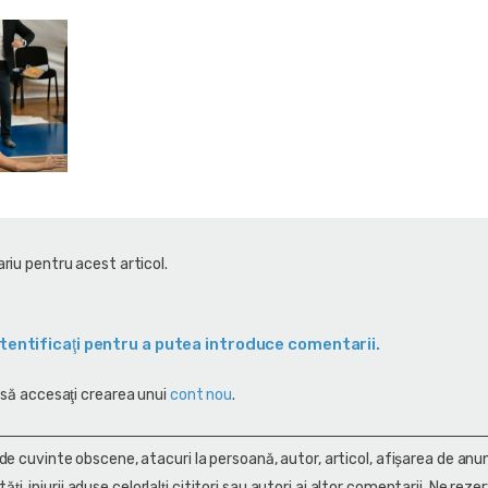
riu pentru acest articol.
tentificaţi pentru a putea introduce comentarii.
 să accesaţi crearea unui
cont nou
.
 de cuvinte obscene, atacuri la persoană, autor, articol, afişarea de anun
alităţi, injurii aduse celorlalţi cititori sau autori ai altor comentarii. Ne rez