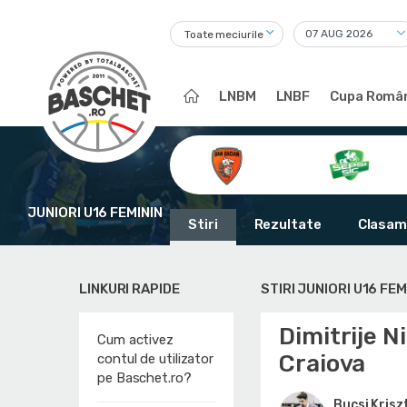
Toate meciurile
LNBM
LNBF
Cupa Român
JUNIORI U16 FEMININ
Stiri
Rezultate
Clasam
LINKURI RAPIDE
STIRI JUNIORI U16 FEM
Dimitrije N
Cum activez
Craiova
contul de utilizator
pe Baschet.ro?
Bucsi Krisz