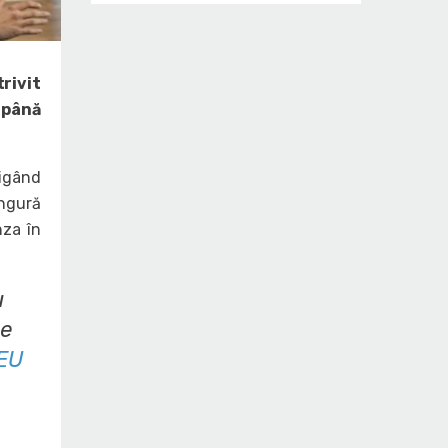
rivit
 până
tigând
ingură
nza în
u
ne
EU