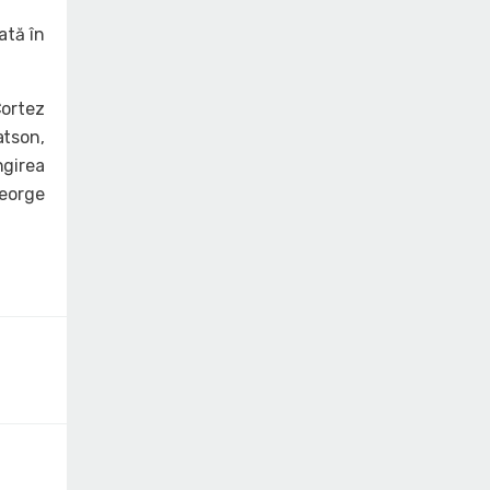
ată în
Cortez
atson,
girea
George