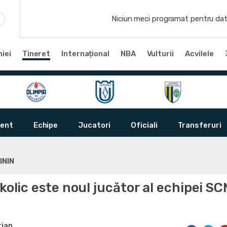
Niciun meci programat pentru dat
iei
Tineret
Internațional
NBA
Vulturii
Acvilele
ent
Echipe
Jucatori
Oficiali
Transferuri
ININ
ikolic este noul jucător al echipei S
tian