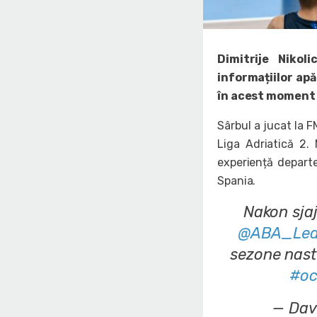
Dimitrije Niko
informațiilor ap
în acest moment 
Sârbul a jucat la F
Liga Adriatică 2.
experiență depart
Spania.
Nakon sja
@ABA_Lea
sezone nast
#oc
— Dav