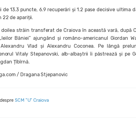
i de 13.3 puncte, 6.9 recuperări și 1.2 pase decisive ultima d
n 22 de apariții.
l doilea străin transferat de Craiova în această vară, după 
 „leilor Băniei” ajungând și româno-americanul Giordan W
 Alexandru Vlad și Alexandru Coconea. Pe lângă prelun
enorul Vitaly Stepanovski, alb-albaștrii îi păstrează și pe 
ogdan Țîbîrnă.
iga.com / Dragana Stjepanovic
i despre
SCM "U" Craiova