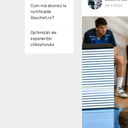
Cum mă abonez la
28.07.2022
notificările
Baschet.ro?
Optimizări ale
experienței
utilizatorului