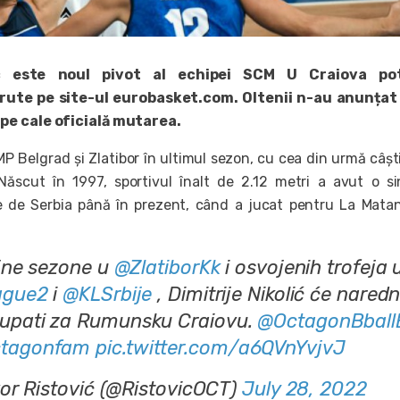
lic este noul pivot al echipei SCM U Craiova pot
ărute pe site-ul eurobasket.com. Oltenii n-au anunțat
pe cale oficială mutarea.
MP Belgrad și Zlatibor în ultimul sezon, cu cea din urmă câș
 Născut în 1997, sportivul înalt de 2.12 metri a avut o s
e de Serbia până în prezent, când a jucat pentru La Mata
jne sezone u
@ZlatiborKk
i osvojenih trofeja 
gue2
i
@KLSrbije
, Dimitrije Nikolić će nared
upati za Rumunsku Craiovu.
@OctagonBball
tagonfam
pic.twitter.com/a6QVnYvjvJ
or Ristović (@RistovicOCT)
July 28, 2022