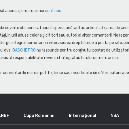
 să accesaţi crearea unui
cont nou
.
 de cuvinte obscene, atacuri la persoană, autor, articol, afişarea de anun
alităţi, injurii aduse celorlalţi cititori sau autori ai altor comentarii. Ne rez
terge integral cometarii și interzicerea dreptului de a posta pe site, pri
ui dvs.
BASCHET.RO
nu răspunde pentru conţinutul postat de utilizatori
ceastă responsabilitate revenind integral autorului comentariului.
, comentariile nu mai pot fi șterse sau modificate de către autorii ace
LNBF
Cupa României
Internațional
NBA