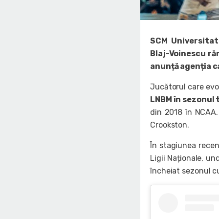
SCM Universitat
Blaj-Voinescu ră
anunță agenția ca
Jucătorul care evo
LNBM în sezonul 
din 2018 în NCAA.
Crookston.
În stagiunea recent
Ligii Naționale, un
încheiat sezonul c