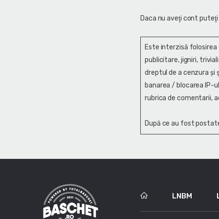
Daca nu aveţi cont puteţi
Este interzisă folosirea
publicitare, jigniri, trivi
dreptul de a cenzura și ş
banarea / blocarea IP-ul
rubrica de comentarii, a
După ce au fost postate
LNBM