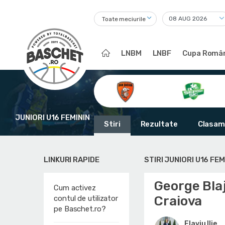
Toate meciurile
LNBM
LNBF
Cupa Român
JUNIORI U16 FEMININ
Stiri
Rezultate
Clasam
LINKURI RAPIDE
STIRI JUNIORI U16 FEM
George Bla
Cum activez
Craiova
contul de utilizator
pe Baschet.ro?
Flaviu Ilie