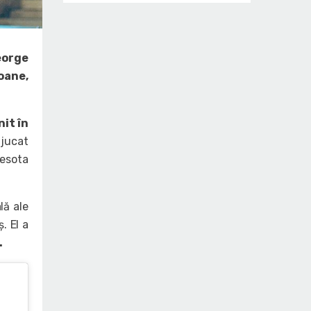
eorge
oane,
nit în
 jucat
nesota
lă ale
. El a
.