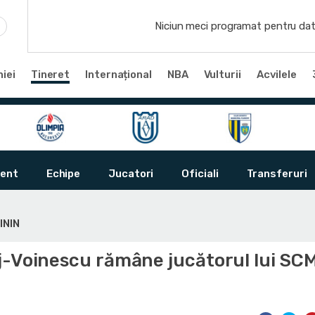
Niciun meci programat pentru dat
iei
Tineret
Internațional
NBA
Vulturii
Acvilele
ent
Echipe
Jucatori
Oficiali
Transferuri
ININ
j-Voinescu rămâne jucătorul lui SC