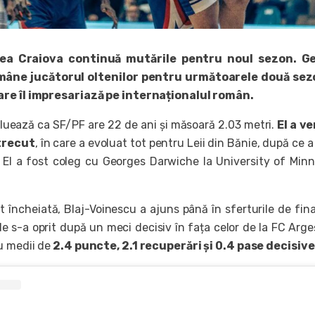
ea Craiova continuă mutările pentru noul sezon. G
mâne jucătorul oltenilor pentru următoarele două sez
re îl impresariază pe internaționalul român.
luează ca SF/PF are 22 de ani și măsoară 2.03 metri.
El a ve
trecut
, în care a evoluat tot pentru Leii din Bănie, după ce a
 El a fost coleg cu Georges Darwiche la University of Min
 încheiată, Blaj-Voinescu a ajuns până în sferturile de fina
de s-a oprit după un meci decisiv în fața celor de la FC Argeș
u medii de
2.4 puncte, 2.1 recuperări și 0.4 pase decisive