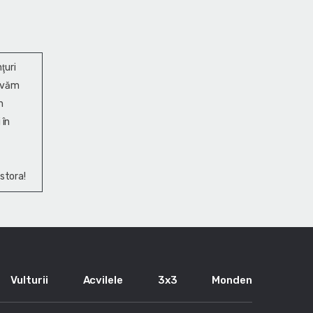
ţuri
ervăm
n
 în
stora!
Vulturii
Acvilele
3x3
Monden