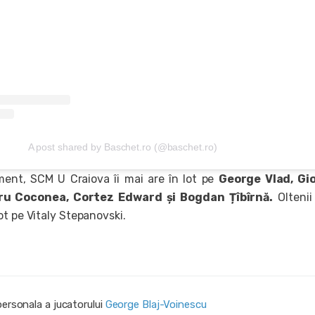
A post shared by Baschet.ro (@baschet.ro)
ent, SCM U Craiova îi mai are în lot pe
George Vlad, Gi
ru Coconea, Cortez Edward și Bogdan Țîbîrnă.
Oltenii 
ot pe Vitaly Stepanovski.
personala a jucatorului
George Blaj-Voinescu