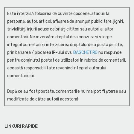
Este interzisă folosirea de cuvinte obscene, atacuri la
persoană, autor, articol, afişarea de anunţuri publicitare, jigniri,
trivialităţi, injurii aduse celorlalţi cititori sau autori ai altor
comentarii. Ne rezervăm dreptul de a cenzura și şterge
integral cometarii și interzicerea dreptului de a posta pe site,
prin banarea / blocarea IP-ului dvs.
BASCHET.RO
nu răspunde
pentru conţinutul postat de utilizatori în rubrica de comentarii,
această responsabilitate revenind integral autorului
comentariului.
După ce au fost postate, comentariile nu mai pot fi șterse sau
modificate de către autorii acestora!
LINKURI RAPIDE