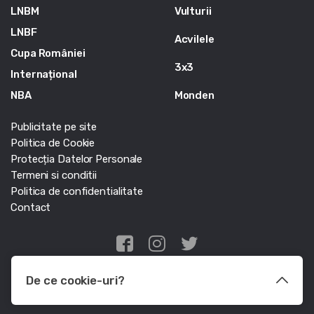
LNBM
Vulturii
LNBF
Acvilele
Cupa României
3x3
Internațional
NBA
Monden
Publicitate pe site
Politica de Cookie
Protecția Datelor Personale
Termeni si conditii
Politica de confidentialitate
Contact
Edris Digital Agency
De ce cookie-uri?
© Baschet.ro 2011 - 2026 - Toate drepturile rezervate
Le utilizam pentru a optimiza functionalitatea site-ului web, a