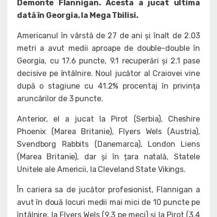
Demonte Flannigan. Acesta a jucat ultima
dată în Georgia, la Mega Tbilisi.
Americanul în vârstă de 27 de ani și înalt de 2.03
metri a avut medii aproape de double-double în
Georgia, cu 17.6 puncte, 9.1 recuperări și 2.1 pase
decisive pe întâlnire. Noul jucător al Craiovei vine
după o stagiune cu 41.2% procentaj în privința
aruncărilor de 3 puncte.
Anterior, el a jucat la Pirot (Serbia), Cheshire
Phoenix (Marea Britanie), Flyers Wels (Austria),
Svendborg Rabbits (Danemarca), London Liens
(Marea Britanie), dar și în țara natală, Statele
Unitele ale Americii, la Cleveland State Vikings.
În cariera sa de jucător profesionist, Flannigan a
avut în două locuri medii mai mici de 10 puncte pe
întâlnire, la Flyers Wels (9.3 pe meci) și la Pirot (3.4