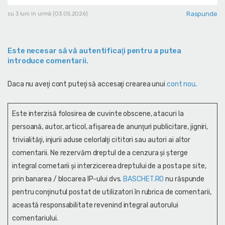
Raspunde
cu 3 luni în urmă (03.05.2026)
Este necesar să vă autentificaţi pentru a putea
introduce comentarii.
Daca nu aveţi cont puteţi să accesaţi crearea unui
cont nou
.
Este interzisă folosirea de cuvinte obscene, atacuri la
persoană, autor, articol, afişarea de anunţuri publicitare, jigniri,
trivialităţi, injurii aduse celorlalţi cititori sau autori ai altor
comentarii. Ne rezervăm dreptul de a cenzura și şterge
integral cometarii și interzicerea dreptului de a posta pe site,
prin banarea / blocarea IP-ului dvs.
BASCHET.RO
nu răspunde
pentru conţinutul postat de utilizatori în rubrica de comentarii,
această responsabilitate revenind integral autorului
comentariului.