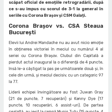
scăpat oficial de emoțiile retrogradării, după
ce s-au impus cu scorul de 3-1 la general în
seriile cu Corona Brașov și CSM Galați.
Corona Brașov vs. CSA Steaua
București
Elevii lui Andrei Mandache nu au avut nicio emoție
în obținerea victoriei în meciul cu numărul 4 al
seriei cu Corona Brașov. Clubul din Capitală a
pierdut actul inaugural la o diferență de 4 puncte,
însă le-a câștigat la pas pe următoarele două și, în
cele din urmă, și meciul decisiv, cu un categoric 97
la 77.
Liderii echipei învingătoare au fost Juwan Gray
(21 de puncte, 7 recuperări) și Kenny Dye (17
puncte, 10 recuperări, 6 assist-uri). De partea
cealaltă, au ieșit la rampă Munis Tutu (15 puncte, 4