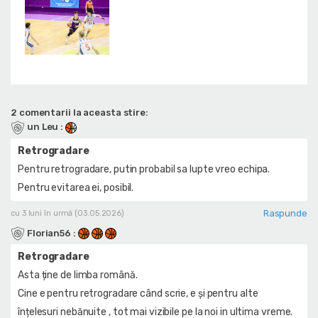
2 comentarii la aceasta stire:
un Leu
:
Retrogradare
Pentru retrogradare, putin probabil sa lupte vreo echipa.
Pentru evitarea ei, posibil.
Raspunde
cu 3 luni în urmă (03.05.2026)
Florian56
:
Retrogradare
Asta ține de limba română.
Cine e pentru retrogradare când scrie, e și pentru alte
înțelesuri nebănuite , tot mai vizibile pe la noi in ultima vreme.