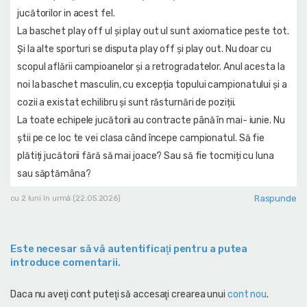
jucătorilor in acest fel.
La baschet play off ul și play out ul sunt axiomatice peste tot.
Și la alte sporturi se disputa play off și play out. Nu doar cu
scopul aflării campioanelor și a retrogradatelor. Anul acesta la
noi la baschet masculin, cu excepția topului campionatului și a
cozii a existat echilibru și sunt răsturnări de poziții.
La toate echipele jucătorii au contracte până în mai- iunie. Nu
știi pe ce loc te vei clasa când începe campionatul. Să fie
plătiți jucătorii fără să mai joace? Sau să fie tocmiți cu luna
sau săptămâna?
Raspunde
cu 2 luni în urmă (22.05.2026)
Este necesar să vă autentificaţi pentru a putea
introduce comentarii.
Daca nu aveţi cont puteţi să accesaţi crearea unui
cont nou
.