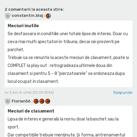
2 comentarii la aceasta stire:
constantin.blaj
:
Meciuri inutile
Se desfasoara in conditiile unei totale lipse de interes. Doar cu
ceva mai multi spectatori in tribuna, decai cei prezenti pe
parchet.
Trebuie sa se renunte la aceste meciuri de clasament, poate si
COMPLET la play out : retrogradeaza ultimele doua din
clasament si pentru 5 - 8 "pierzatoarele" se ordoneaza dupa
locul ocupat in clasament.
Raspunde
cu 2 luni în urmă (22.05.2026)
Florian56
:
Meciuri de clasament
Lipsa de interes e generală la noi nu doar la baschet sau la
sport.
Dar competițiile trebuie menținute. Și forma, antrenamentul