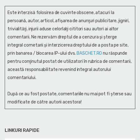
Este interzisă folosirea de cuvinte obscene, atacuri la
persoană, autor, articol, afişarea de anunţuri publicitare, jigniri,
trivialităţi, injurii aduse celorlalţi cititori sau autori ai altor
comentarii. Ne rezervăm dreptul de a cenzura și şterge
integral cometarii și interzicerea dreptului de a posta pe site,
prin banarea / blocarea IP-ului dvs.
BASCHET.RO
nu răspunde
pentru conţinutul postat de utilizatori în rubrica de comentarii,
această responsabilitate revenind integral autorului
comentariului.
După ce au fost postate, comentariile nu mai pot fi șterse sau
modificate de către autorii acestora!
LINKURI RAPIDE