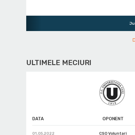
Juniori U1
D
ULTIMELE MECIURI
DATA
OPONENT
01.05.2022
CSO Voluntari