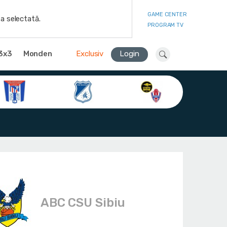
GAME CENTER
a selectată.
PROGRAM TV
3x3
Monden
Exclusiv
Login
ABC CSU Sibiu