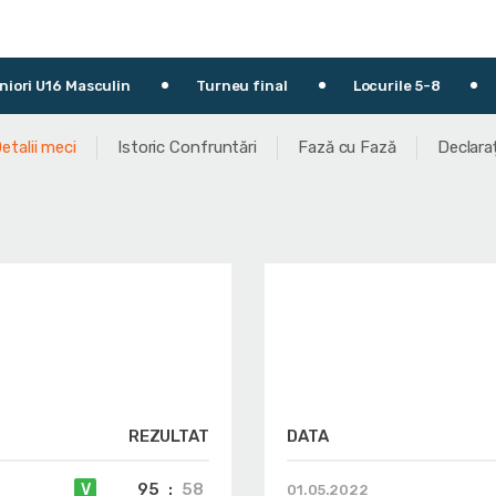
6 Masculin
Turneu final
Locurile 5-8
30.04
etalii meci
Istoric Confruntări
Fază cu Fază
Declaraț
REZULTAT
DATA
95
:
58
V
01.05.2022