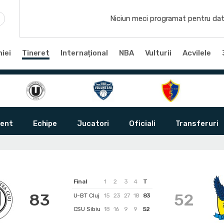
Niciun meci programat pentru dat
iei
Tineret
Internațional
NBA
Vulturii
Acvilele
ent
Echipe
Jucatori
Oficiali
Transferuri
Final
1
2
3
4
T
83
52
U-BT Cluj
15
23
27
18
83
CSU Sibiu
18
16
9
9
52