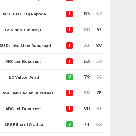
83
:
52
Î
ACS U-BT Cluj Napoca
50
:
67
Î
CSS Nr 5 București
33
:
89
Î
SU Știința Slam București
63
:
53
Î
ABC Leii Bucuresti
79
:
56
V
BC Valbon Arad
59
:
78
Î
 ASE Dan Dacian București
90
:
51
Î
ABC Leii Bucuresti
74
:
62
V
LPS Bihorul Oradea