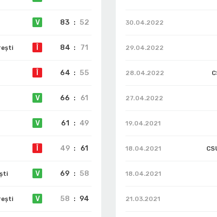
83
:
52
V
30.04.2022
84
:
71
Î
ești
29.04.2022
64
:
55
Î
28.04.2022
C
66
:
61
V
27.04.2022
61
:
49
V
19.04.2021
49
:
61
Î
18.04.2021
CSU
69
:
58
V
ști
18.04.2021
58
:
94
V
ești
21.03.2021