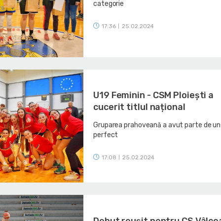
categorie
17:36
25.02.2024
|
U19 Feminin - CSM Ploiești a
cucerit titlul național
Gruparea prahoveană a avut parte de un
perfect
17:08
25.02.2024
|
Debut reușit pentru CS Vâlce