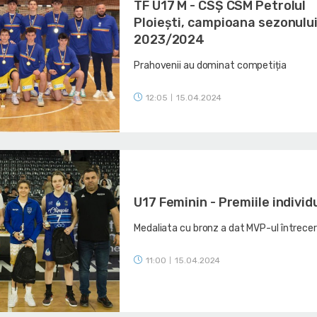
TF U17 M - CSȘ CSM Petrolul
Ploiești, campioana sezonulu
2023/2024
Prahovenii au dominat competiția
12:05
15.04.2024
|
U17 Feminin - Premiile individ
Medaliata cu bronz a dat MVP-ul întreceri
11:00
15.04.2024
|