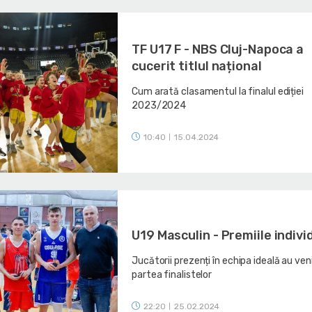
TF U17 F - NBS Cluj-Napoca a
cucerit titlul național
Cum arată clasamentul la finalul ediției
2023/2024
10:40
15.04.2024
|
U19 Masculin - Premiile indivi
Jucătorii prezenți în echipa ideală au ven
partea finalistelor
22:20
25.02.2024
|