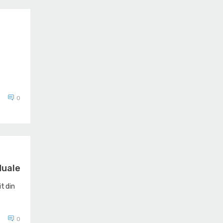
0
duale
it din
0