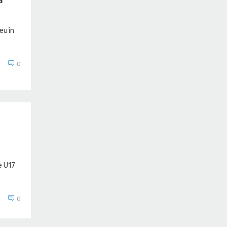
eu în
0
e U17
0