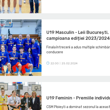
U19 Masculin - Leii București,
campioana ediției 2023/202
Finala întrecerii a adus multiple schimbări
conducere
22:00
25.02.2024
|
U19 Feminin - Premiile individ
CSM Ploiești a dominat sezonul la aceas