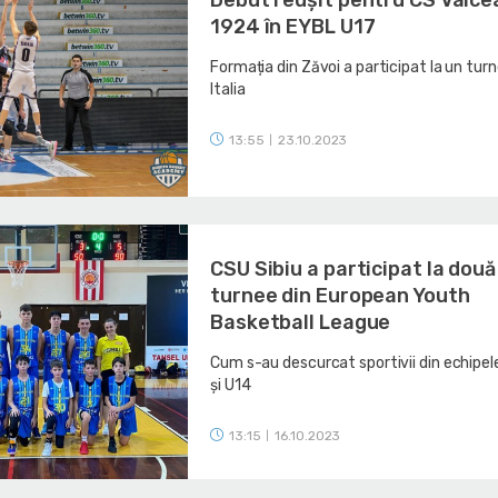
1924 în EYBL U17
Formația din Zăvoi a participat la un turn
Italia
13:55
23.10.2023
|
CSU Sibiu a participat la două
turnee din European Youth
Basketball League
Cum s-au descurcat sportivii din echipel
și U14
13:15
16.10.2023
|