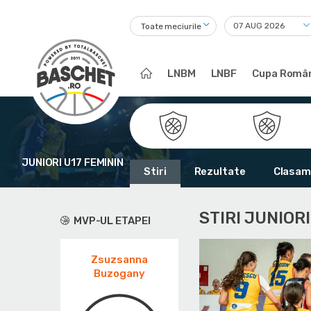
Toate meciurile
LNBM
LNBF
Cupa Român
JUNIORI U17 FEMININ
Stiri
Rezultate
Clasam
STIRI JUNIORI
MVP-UL ETAPEI
Zsuzsanna
Buzogany