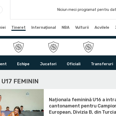
Niciun meci programat pentru dat
iei
Tineret
Internațional
NBA
Vulturii
Acvilele
ent
Echipe
Jucatori
Oficiali
Transferuri
 U17 FEMININ
Naționala feminină U16 a intra
cantonament pentru Campio
European, Divizia B, din Turci