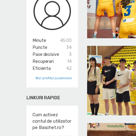
Minute
45:00
Puncte
34
Pase decisive
3
Recuperari
14
Eficienta
42
Vezi profilul jucatorului
LINKURI RAPIDE
Cum activez
contul de utilizator
pe Baschet.ro?