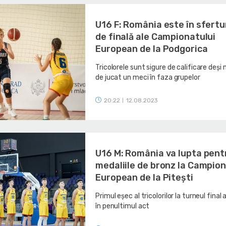
U16 F: România este în sfertu
de finală ale Campionatului
European de la Podgorica
Tricolorele sunt sigure de calificare deși 
de jucat un meci în faza grupelor
20:22
12.08.2023
|
U16 M: România va lupta pent
medaliile de bronz la Campion
European de la Pitești
Primul eșec al tricolorilor la turneul final 
în penultimul act