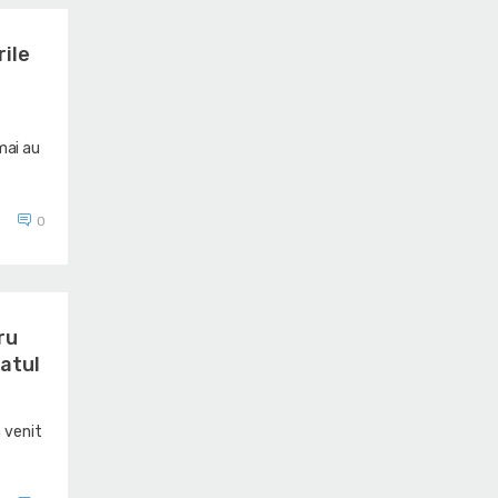
rile
mai au
0
ru
atul
a venit