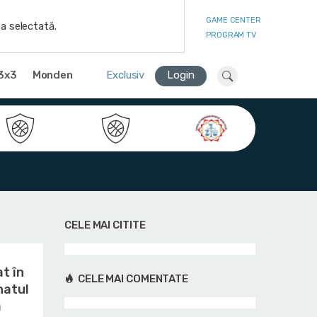
GAME CENTER
a selectată.
PROGRAM TV
3x3
Monden
Exclusiv
Login
CELE MAI CITITE
t în
CELE MAI COMENTATE
natul
a