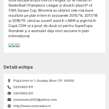
orice disciplină sportivă cu mingea, cu 18 meciuri în
Basketball Champions League și două în playoff-ul
FIBA Europe Cup. Bihorenii au obținut cele mai bune
rezultate pe plan intern în sezoanele 2015/16, 2017/18
și 2018/19, când au cucerit aurul în LNBM și argintul în
Cupă. CSM-ul a jucat de două ori pentru SuperCupa
României și a acumulat deja cinci sezoane în plan
internațional.
Detalii echipa
Piaţa Unirii nr. 1, Oradea, Bihor; CP: 410100
0259/455.811
0259/455.811
csmoradea2003@yahoo.com
http://www.csmoradea.ro