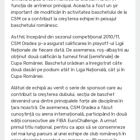
funcția de antrenor principal. Aceasta a fost un șir
important de modificări în activitatea baschetului de la
CSM ce a contribuit la creșterea echipei în peisajul
baschetului românesc.
Astfel, începând din sezonul competițional 2010/11,
CSM Oradea și-a asigurat calificarea în playoff-ul Ligii
Naționale de fiecare dată. De asemenea, roș-albaștrii au
obținut două calificări la turneul final (semifinale) de
Cupa României. Baschetul orădean a înregistrat câte
două clasări pe podium atât în Liga Națională, cât și în
Cupa României.
Alături de echipă au venit o serie de sponsori care au
contribuit la creșterea clubului, secția de baschet
devenind una dintre principalele forțe ale disciplinei în
țara noastră. De asemenea, CSM Oradea a făcut
cunoștință cu arena internațională, participând în două
ediții consecutive ale FIBA EuroChallenge. A urmat
primul titlu național, pentru ca apoi să se consemneze
cel mai lung parcurs al unei echipe de club românești în