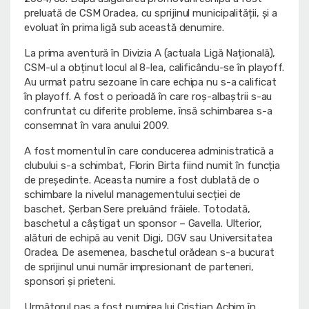
preluată de CSM Oradea, cu sprijinul municipalității, și a
evoluat în prima ligă sub această denumire.
La prima aventură în Divizia A (actuala Ligă Națională),
CSM-ul a obținut locul al 8-lea, calificându-se în playoff.
Au urmat patru sezoane în care echipa nu s-a calificat
în playoff. A fost o perioadă în care roș-albaștrii s-au
confruntat cu diferite probleme, însă schimbarea s-a
consemnat în vara anului 2009.
A fost momentul în care conducerea administratică a
clubului s-a schimbat, Florin Birta fiind numit în funcția
de președinte. Aceasta numire a fost dublată de o
schimbare la nivelul managementului secției de
baschet, Șerban Sere preluând frâiele. Totodată,
baschetul a câștigat un sponsor – Gavella. Ulterior,
alături de echipă au venit Digi, DGV sau Universitatea
Oradea. De asemenea, baschetul orădean s-a bucurat
de sprijinul unui număr impresionant de parteneri,
sponsori și prieteni.
Următorul pas a fost numirea lui Cristian Achim în