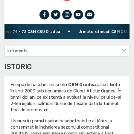
poca 74 - 72 CSM CSU Oradea
Urmatorul meci: CSM CSU Orade
Informatii
ISTORIC
Echipa de baschet masculin
CSM Oradea
a luat ființă
în anul 2003 sub denumirea de Clubul Atletic Oradea. În
primii doi ani de existență a evoluat la nivelul celui de-al
2-lea eșalon, calificându-se de fiecare dată la turneul
final de promovare.
Urcarea în primul eșalon baschetbalistic al țării s-a
consemnat la încheierea sezonului competițional
2004/05. După asigurarea promovării echipa a fost