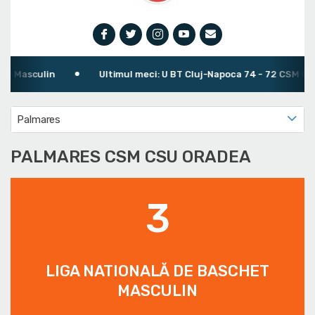
 Masculin
Ultimul meci: U BT Cluj-Napoca 74 - 72 CSM CSU 
Palmares
PALMARES CSM CSU ORADEA
3
LIGA NATIONALĂ DE BASCHET
MASCULIN