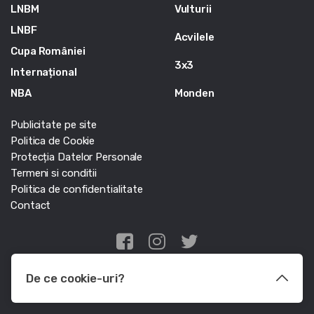
LNBM
Vulturii
LNBF
Acvilele
Cupa României
3x3
Internațional
NBA
Monden
Publicitate pe site
Politica de Cookie
Protecția Datelor Personale
Termeni si conditii
Politica de confidentialitate
Contact
Edris Digital Agency
De ce cookie-uri?
© Baschet.ro 2011 - 2026 - Toate drepturile rezervate
Le utilizam pentru a optimiza functionalitatea site-ului web, a