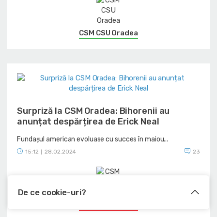
CSM CSU Oradea
Surpriză la CSM Oradea: Bihorenii au
anunțat despărțirea de Erick Neal
Fundașul american evoluase cu succes în maiou...
15:12
28.02.2024
23
|
De ce cookie-uri?
CSM CSU Oradea
Le utilizam pentru a optimiza functionalitatea site-ului web, a