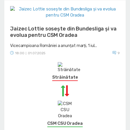
Jaizec Lottie sosește din Bundesliga și va
evolua pentru CSM Oradea
Vicecampioana României a anunțat marți, 1 iul...
18:00
01.07.2025
9
|
Străinătate
CSM CSU Oradea