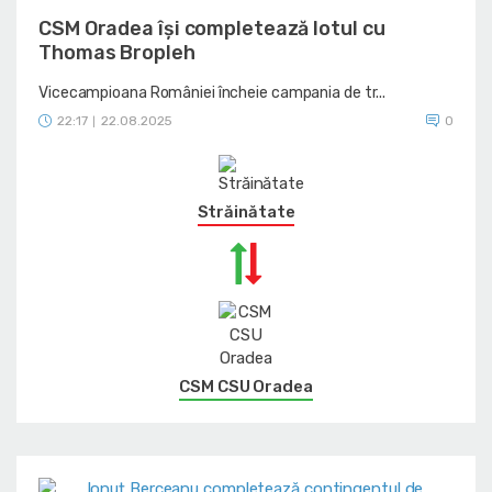
CSM Oradea își completează lotul cu
Thomas Bropleh
Vicecampioana României încheie campania de tr...
22:17
22.08.2025
0
|
Străinătate
CSM CSU Oradea