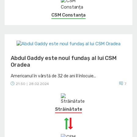
CSM Constanța
Abdul Gaddy este noul fundaș al lui CSM
Oradea
Americanul în vârstă de 32 de ani îl înlocuie...
21:50
28.02.2024
7
|
Străinătate