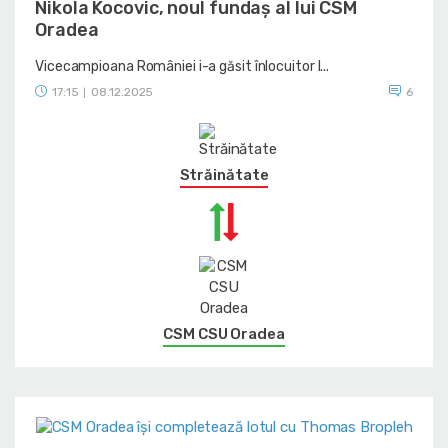
Nikola Kocovic, noul fundaș al lui CSM
Oradea
Vicecampioana României i-a găsit înlocuitor l...
17:15
08.12.2025
6
|
Străinătate
CSM CSU Oradea