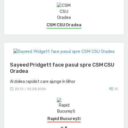
CSM CSU Oradea
Sayeed Pridgett face pasul spre CSM CSU
Oradea
Al doilea rapidist care ajunge în Bihor
22:13
05.08.2024
10
|
Rapid București