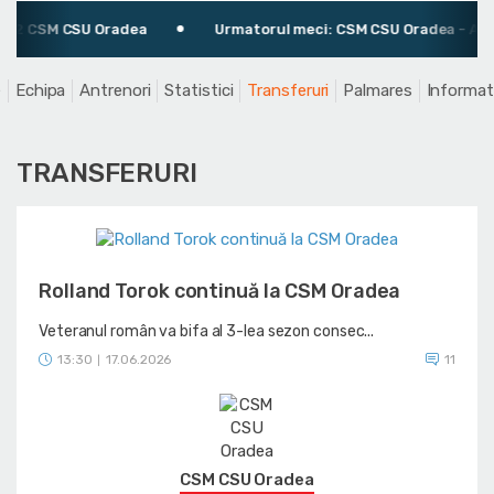
CSU Oradea
Urmatorul meci: CSM CSU Oradea - AEK Petrolina
e
Echipa
Antrenori
Statistici
Transferuri
Palmares
Informati
TRANSFERURI
Rolland Torok continuă la CSM Oradea
Veteranul român va bifa al 3-lea sezon consec...
13:30
17.06.2026
11
|
CSM CSU Oradea