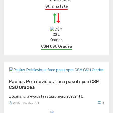
Străinătate
CSM CSU Oradea
Paulius Petrilevicius face pasul spre CSM
CSU Oradea
Lituanianul a evoluat în stagiunea precedentă...
21:07
26.07.2024
4
|