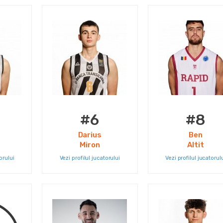
#6
#8
Darius
Ben
Miron
Altit
orului
Vezi profilul jucatorului
Vezi profilul jucatorul