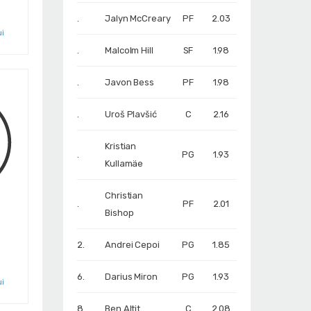
.
Jalyn McCreary
PF
2.03
ui
.
Malcolm Hill
SF
1.98
.
Javon Bess
PF
1.98
.
Uroš Plavšić
C
2.16
Kristian
.
PG
1.93
Kullamäe
Christian
.
PF
2.01
Bishop
2.
Andrei Cepoi
PG
1.85
6.
Darius Miron
PG
1.93
ui
8.
Ben Altit
C
2.08