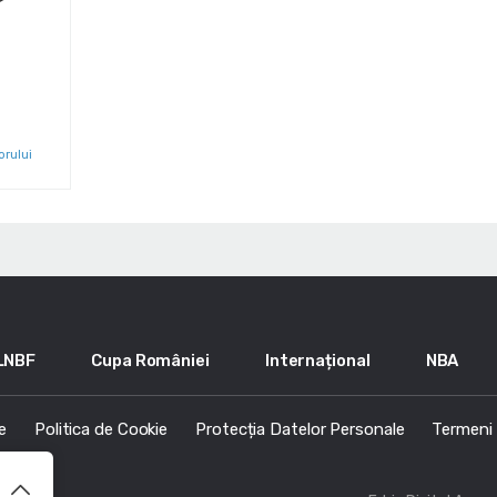
orului
LNBF
Cupa României
Internațional
NBA
e
Politica de Cookie
Protecția Datelor Personale
Termeni s