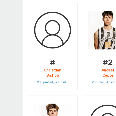
#
#2
Christian
Andrei
Bishop
Cepoi
Vezi profilul jucatorului
Vezi profilul jucat