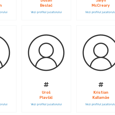
Dušan
Jalyn
n
Beslać
McCreary
orului
Vezi profilul jucatorului
Vezi profilul jucatorul
#
#
Uroš
Kristian
Plavšić
Kullamäe
orului
Vezi profilul jucatorului
Vezi profilul jucatorul