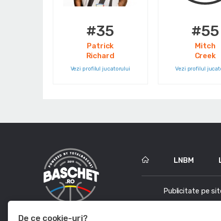
#35
#55
Patrick
Mitch
Richard
Creek
Vezi profilul jucatorului
Vezi profilul jucat
LNBM
Publicitate pe sit
De ce cookie-uri?