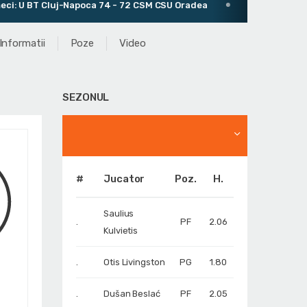
Cluj-Napoca 74 - 72 CSM CSU Oradea
Antrenor: Mihai Silvăș
Informatii
Poze
Video
SEZONUL
#
Jucator
Poz.
H.
Saulius
.
PF
2.06
Kulvietis
.
Otis Livingston
PG
1.80
.
Dušan Beslać
PF
2.05