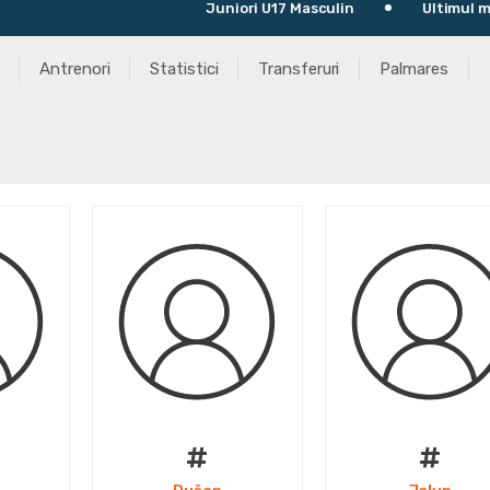
Juniori U17 Masculin
Ultimul meci: U BT 
Antrenori
Statistici
Transferuri
Palmares
#
#