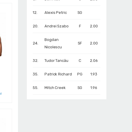
12.
Alexis Petric
SG
20.
Andrei Szabo
F
2.00
Bogdan
24.
SF
2.00
Nicolescu
32.
Tudor Tancău
C
2.06
35.
Patrick Richard
PG
1.93
55.
Mitch Creek
SG
1.96
ui