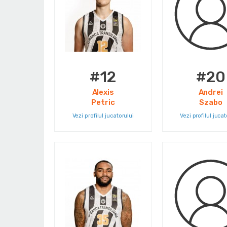
#12
#20
Alexis
Andrei
Petric
Szabo
Vezi profilul jucatorului
Vezi profilul jucat